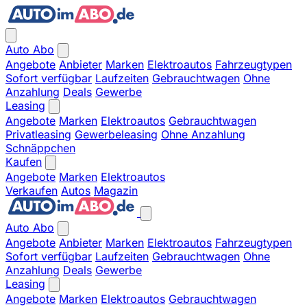
Auto Abo
Angebote
Anbieter
Marken
Elektroautos
Fahrzeugtypen
Sofort verfügbar
Laufzeiten
Gebrauchtwagen
Ohne
Anzahlung
Deals
Gewerbe
Leasing
Angebote
Marken
Elektroautos
Gebrauchtwagen
Privatleasing
Gewerbeleasing
Ohne Anzahlung
Schnäppchen
Kaufen
Angebote
Marken
Elektroautos
Verkaufen
Autos
Magazin
Auto Abo
Angebote
Anbieter
Marken
Elektroautos
Fahrzeugtypen
Sofort verfügbar
Laufzeiten
Gebrauchtwagen
Ohne
Anzahlung
Deals
Gewerbe
Leasing
Angebote
Marken
Elektroautos
Gebrauchtwagen