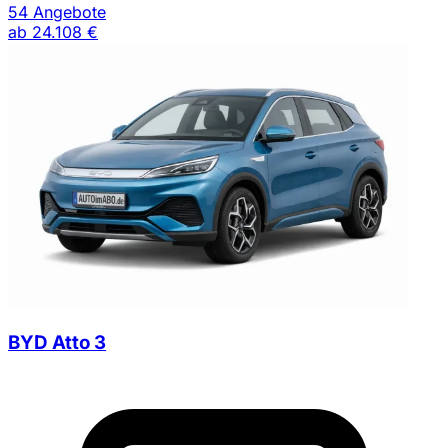
54 Angebote
ab
24.108 €
BYD Atto 3