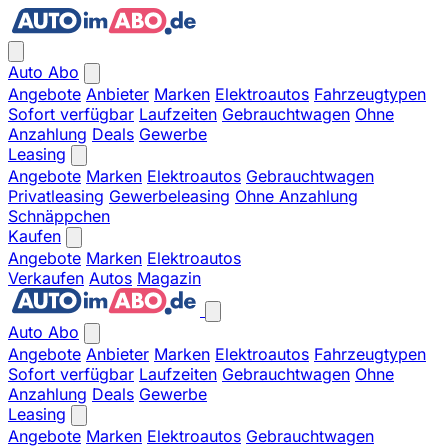
Auto Abo
Angebote
Anbieter
Marken
Elektroautos
Fahrzeugtypen
Sofort verfügbar
Laufzeiten
Gebrauchtwagen
Ohne
Anzahlung
Deals
Gewerbe
Leasing
Angebote
Marken
Elektroautos
Gebrauchtwagen
Privatleasing
Gewerbeleasing
Ohne Anzahlung
Schnäppchen
Kaufen
Angebote
Marken
Elektroautos
Verkaufen
Autos
Magazin
Auto Abo
Angebote
Anbieter
Marken
Elektroautos
Fahrzeugtypen
Sofort verfügbar
Laufzeiten
Gebrauchtwagen
Ohne
Anzahlung
Deals
Gewerbe
Leasing
Angebote
Marken
Elektroautos
Gebrauchtwagen