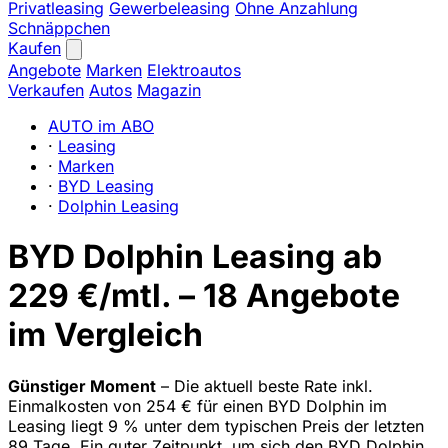
Privatleasing
Gewerbeleasing
Ohne Anzahlung
Schnäppchen
Kaufen
Angebote
Marken
Elektroautos
Verkaufen
Autos
Magazin
AUTO im ABO
·
Leasing
·
Marken
·
BYD Leasing
·
Dolphin Leasing
BYD Dolphin Leasing ab
229 €/mtl. – 18 Angebote
im Vergleich
Günstiger Moment
– Die aktuell beste Rate inkl.
Einmalkosten von 254 € für einen BYD Dolphin im
Leasing liegt 9 % unter dem typischen Preis der letzten
89 Tage. Ein guter Zeitpunkt, um sich den BYD Dolphin