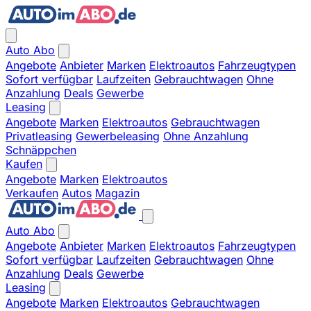
Auto Abo
Angebote
Anbieter
Marken
Elektroautos
Fahrzeugtypen
Sofort verfügbar
Laufzeiten
Gebrauchtwagen
Ohne
Anzahlung
Deals
Gewerbe
Leasing
Angebote
Marken
Elektroautos
Gebrauchtwagen
Privatleasing
Gewerbeleasing
Ohne Anzahlung
Schnäppchen
Kaufen
Angebote
Marken
Elektroautos
Verkaufen
Autos
Magazin
Auto Abo
Angebote
Anbieter
Marken
Elektroautos
Fahrzeugtypen
Sofort verfügbar
Laufzeiten
Gebrauchtwagen
Ohne
Anzahlung
Deals
Gewerbe
Leasing
Angebote
Marken
Elektroautos
Gebrauchtwagen