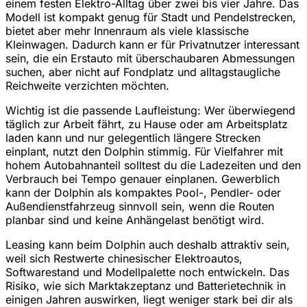
einem festen Elektro-Alltag über zwei bis vier Jahre. Das
Modell ist kompakt genug für Stadt und Pendelstrecken,
bietet aber mehr Innenraum als viele klassische
Kleinwagen. Dadurch kann er für Privatnutzer interessant
sein, die ein Erstauto mit überschaubaren Abmessungen
suchen, aber nicht auf Fondplatz und alltagstaugliche
Reichweite verzichten möchten.
Wichtig ist die passende Laufleistung: Wer überwiegend
täglich zur Arbeit fährt, zu Hause oder am Arbeitsplatz
laden kann und nur gelegentlich längere Strecken
einplant, nutzt den Dolphin stimmig. Für Vielfahrer mit
hohem Autobahnanteil solltest du die Ladezeiten und den
Verbrauch bei Tempo genauer einplanen. Gewerblich
kann der Dolphin als kompaktes Pool-, Pendler- oder
Außendienstfahrzeug sinnvoll sein, wenn die Routen
planbar sind und keine Anhängelast benötigt wird.
Leasing kann beim Dolphin auch deshalb attraktiv sein,
weil sich Restwerte chinesischer Elektroautos,
Softwarestand und Modellpalette noch entwickeln. Das
Risiko, wie sich Marktakzeptanz und Batterietechnik in
einigen Jahren auswirken, liegt weniger stark bei dir als