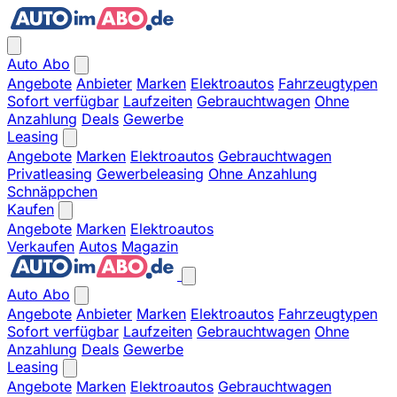
Auto Abo
Angebote
Anbieter
Marken
Elektroautos
Fahrzeugtypen
Sofort verfügbar
Laufzeiten
Gebrauchtwagen
Ohne
Anzahlung
Deals
Gewerbe
Leasing
Angebote
Marken
Elektroautos
Gebrauchtwagen
Privatleasing
Gewerbeleasing
Ohne Anzahlung
Schnäppchen
Kaufen
Angebote
Marken
Elektroautos
Verkaufen
Autos
Magazin
Auto Abo
Angebote
Anbieter
Marken
Elektroautos
Fahrzeugtypen
Sofort verfügbar
Laufzeiten
Gebrauchtwagen
Ohne
Anzahlung
Deals
Gewerbe
Leasing
Angebote
Marken
Elektroautos
Gebrauchtwagen