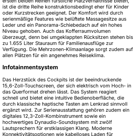
ersten beiden Reihen fürstliche Platzverhältnisse bieten,
ist die dritte Reihe konstruktionsbedingt eher für Kinder
oder Kurzstrecken geeignet. Der Komfort wird durch
serienmäßige Features wie belüftete Massagesitze aus
Leder und ein Panorama-Schiebedach auf ein hohes
Niveau gehoben. Auch das Kofferraumvolumen
überzeugt, denn bei umgeklappten Rücksitzen stehen bis
zu 1.655 Liter Stauraum für Familienausflüge zur
Verfügung. Die Mehrzonen-Klimaanlage sorgt zudem auf
allen Plätzen für ein angenehmes Reiseklima.
Infotainmentsystem
Das Herzstück des Cockpits ist der beeindruckende
15,6-Zoll-Touchscreen, der sich elektrisch vom Hoch- in
das Querformat drehen lässt. Das System reagiert
schnell und bietet eine intuitive Bedienoberfläche, die
durch klassische haptische Tasten am Lenkrad sinnvoll
ergänzt wird. Zur Serienausstattung gehören zudem ein
digitales 12,3-Zoll-Kombinstrument sowie ein
hochwertiges Dynaudio-Soundsystem mit zwölf
Lautsprechern für erstklassigen Klang. Moderne
Konnektivitätsoptionen wie kabelloses Laden für