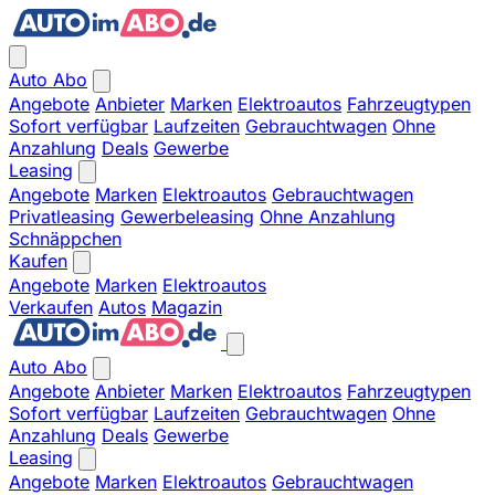
Auto Abo
Angebote
Anbieter
Marken
Elektroautos
Fahrzeugtypen
Sofort verfügbar
Laufzeiten
Gebrauchtwagen
Ohne
Anzahlung
Deals
Gewerbe
Leasing
Angebote
Marken
Elektroautos
Gebrauchtwagen
Privatleasing
Gewerbeleasing
Ohne Anzahlung
Schnäppchen
Kaufen
Angebote
Marken
Elektroautos
Verkaufen
Autos
Magazin
Auto Abo
Angebote
Anbieter
Marken
Elektroautos
Fahrzeugtypen
Sofort verfügbar
Laufzeiten
Gebrauchtwagen
Ohne
Anzahlung
Deals
Gewerbe
Leasing
Angebote
Marken
Elektroautos
Gebrauchtwagen