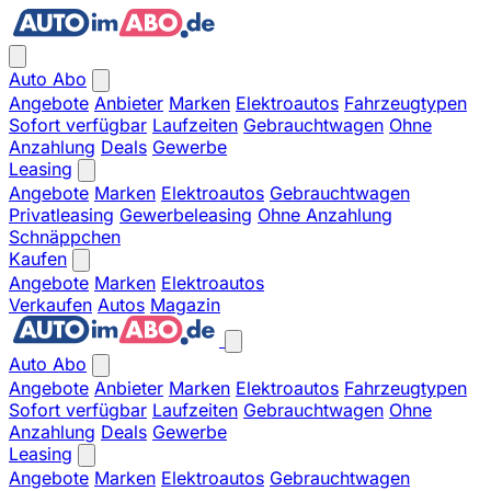
Auto Abo
Angebote
Anbieter
Marken
Elektroautos
Fahrzeugtypen
Sofort verfügbar
Laufzeiten
Gebrauchtwagen
Ohne
Anzahlung
Deals
Gewerbe
Leasing
Angebote
Marken
Elektroautos
Gebrauchtwagen
Privatleasing
Gewerbeleasing
Ohne Anzahlung
Schnäppchen
Kaufen
Angebote
Marken
Elektroautos
Verkaufen
Autos
Magazin
Auto Abo
Angebote
Anbieter
Marken
Elektroautos
Fahrzeugtypen
Sofort verfügbar
Laufzeiten
Gebrauchtwagen
Ohne
Anzahlung
Deals
Gewerbe
Leasing
Angebote
Marken
Elektroautos
Gebrauchtwagen