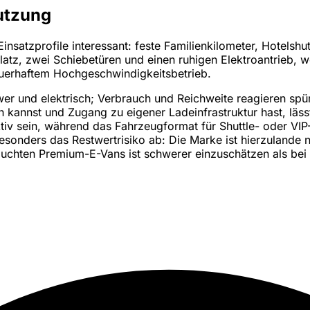
utzung
insatzprofile interessant: feste Familienkilometer, Hotelshu
Platz, zwei Schiebetüren und einen ruhigen Elektroantrieb, 
dauerhaftem Hochgeschwindigkeitsbetrieb.
chwer und elektrisch; Verbrauch und Reichweite reagieren s
n kannst und Zugang zu eigener Ladeinfrastruktur hast, läs
v sein, während das Fahrzeugformat für Shuttle- oder VIP-T
esonders das Restwertrisiko ab: Die Marke ist hierzulande
auchten Premium-E-Vans ist schwerer einzuschätzen als bei