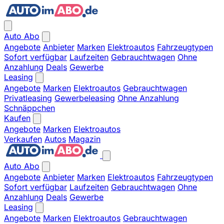
Auto Abo
Angebote
Anbieter
Marken
Elektroautos
Fahrzeugtypen
Sofort verfügbar
Laufzeiten
Gebrauchtwagen
Ohne
Anzahlung
Deals
Gewerbe
Leasing
Angebote
Marken
Elektroautos
Gebrauchtwagen
Privatleasing
Gewerbeleasing
Ohne Anzahlung
Schnäppchen
Kaufen
Angebote
Marken
Elektroautos
Verkaufen
Autos
Magazin
Auto Abo
Angebote
Anbieter
Marken
Elektroautos
Fahrzeugtypen
Sofort verfügbar
Laufzeiten
Gebrauchtwagen
Ohne
Anzahlung
Deals
Gewerbe
Leasing
Angebote
Marken
Elektroautos
Gebrauchtwagen