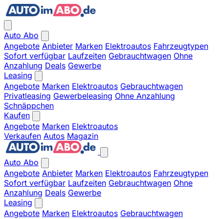
Auto Abo
Angebote
Anbieter
Marken
Elektroautos
Fahrzeugtypen
Sofort verfügbar
Laufzeiten
Gebrauchtwagen
Ohne
Anzahlung
Deals
Gewerbe
Leasing
Angebote
Marken
Elektroautos
Gebrauchtwagen
Privatleasing
Gewerbeleasing
Ohne Anzahlung
Schnäppchen
Kaufen
Angebote
Marken
Elektroautos
Verkaufen
Autos
Magazin
Auto Abo
Angebote
Anbieter
Marken
Elektroautos
Fahrzeugtypen
Sofort verfügbar
Laufzeiten
Gebrauchtwagen
Ohne
Anzahlung
Deals
Gewerbe
Leasing
Angebote
Marken
Elektroautos
Gebrauchtwagen