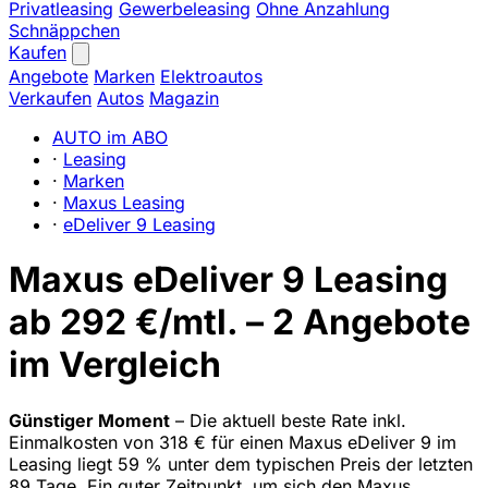
Privatleasing
Gewerbeleasing
Ohne Anzahlung
Schnäppchen
Kaufen
Angebote
Marken
Elektroautos
Verkaufen
Autos
Magazin
AUTO im ABO
·
Leasing
·
Marken
·
Maxus Leasing
·
eDeliver 9 Leasing
Maxus eDeliver 9 Leasing
ab 292 €/mtl. – 2 Angebote
im Vergleich
Günstiger Moment
– Die aktuell beste Rate inkl.
Einmalkosten von 318 € für einen Maxus eDeliver 9 im
Leasing liegt 59 % unter dem typischen Preis der letzten
89 Tage. Ein guter Zeitpunkt, um sich den Maxus