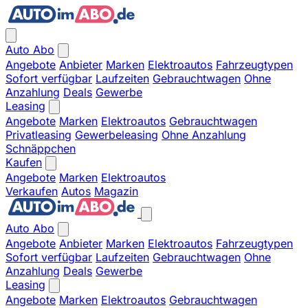
Auto Abo
Angebote
Anbieter
Marken
Elektroautos
Fahrzeugtypen
Sofort verfügbar
Laufzeiten
Gebrauchtwagen
Ohne
Anzahlung
Deals
Gewerbe
Leasing
Angebote
Marken
Elektroautos
Gebrauchtwagen
Privatleasing
Gewerbeleasing
Ohne Anzahlung
Schnäppchen
Kaufen
Angebote
Marken
Elektroautos
Verkaufen
Autos
Magazin
Auto Abo
Angebote
Anbieter
Marken
Elektroautos
Fahrzeugtypen
Sofort verfügbar
Laufzeiten
Gebrauchtwagen
Ohne
Anzahlung
Deals
Gewerbe
Leasing
Angebote
Marken
Elektroautos
Gebrauchtwagen