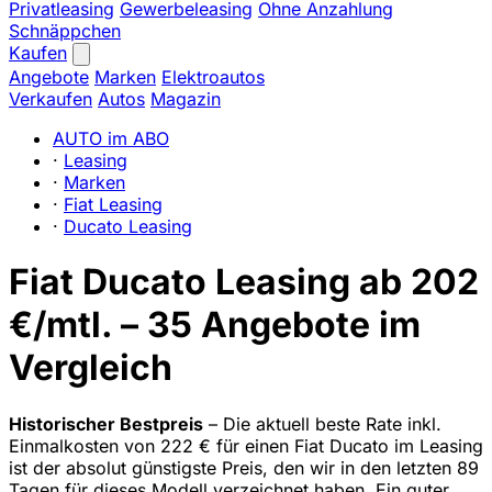
Privatleasing
Gewerbeleasing
Ohne Anzahlung
Schnäppchen
Kaufen
Angebote
Marken
Elektroautos
Verkaufen
Autos
Magazin
AUTO im ABO
·
Leasing
·
Marken
·
Fiat Leasing
·
Ducato Leasing
Fiat Ducato Leasing ab 202
€/mtl. – 35 Angebote im
Vergleich
Historischer Bestpreis
– Die aktuell beste Rate inkl.
Einmalkosten von 222 € für einen Fiat Ducato im Leasing
ist der absolut günstigste Preis, den wir in den letzten 89
Tagen für dieses Modell verzeichnet haben. Ein guter