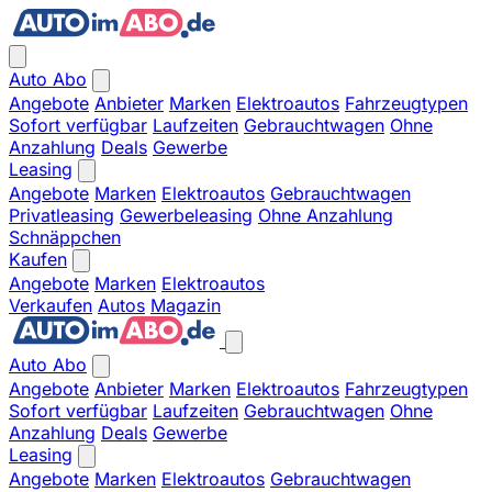
Auto Abo
Angebote
Anbieter
Marken
Elektroautos
Fahrzeugtypen
Sofort verfügbar
Laufzeiten
Gebrauchtwagen
Ohne
Anzahlung
Deals
Gewerbe
Leasing
Angebote
Marken
Elektroautos
Gebrauchtwagen
Privatleasing
Gewerbeleasing
Ohne Anzahlung
Schnäppchen
Kaufen
Angebote
Marken
Elektroautos
Verkaufen
Autos
Magazin
Auto Abo
Angebote
Anbieter
Marken
Elektroautos
Fahrzeugtypen
Sofort verfügbar
Laufzeiten
Gebrauchtwagen
Ohne
Anzahlung
Deals
Gewerbe
Leasing
Angebote
Marken
Elektroautos
Gebrauchtwagen