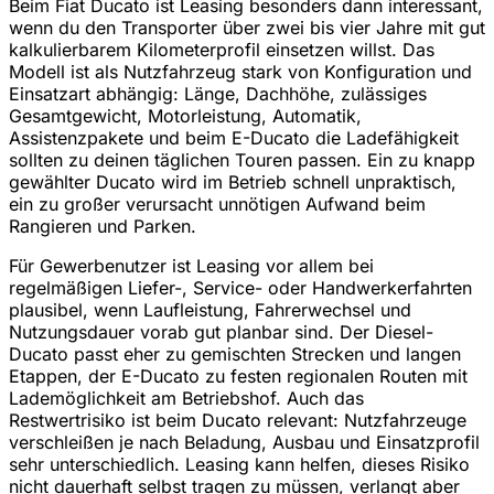
Beim Fiat Ducato ist Leasing besonders dann interessant,
wenn du den Transporter über zwei bis vier Jahre mit gut
kalkulierbarem Kilometerprofil einsetzen willst. Das
Modell ist als Nutzfahrzeug stark von Konfiguration und
Einsatzart abhängig: Länge, Dachhöhe, zulässiges
Gesamtgewicht, Motorleistung, Automatik,
Assistenzpakete und beim E-Ducato die Ladefähigkeit
sollten zu deinen täglichen Touren passen. Ein zu knapp
gewählter Ducato wird im Betrieb schnell unpraktisch,
ein zu großer verursacht unnötigen Aufwand beim
Rangieren und Parken.
Für Gewerbenutzer ist Leasing vor allem bei
regelmäßigen Liefer-, Service- oder Handwerkerfahrten
plausibel, wenn Laufleistung, Fahrerwechsel und
Nutzungsdauer vorab gut planbar sind. Der Diesel-
Ducato passt eher zu gemischten Strecken und langen
Etappen, der E-Ducato zu festen regionalen Routen mit
Lademöglichkeit am Betriebshof. Auch das
Restwertrisiko ist beim Ducato relevant: Nutzfahrzeuge
verschleißen je nach Beladung, Ausbau und Einsatzprofil
sehr unterschiedlich. Leasing kann helfen, dieses Risiko
nicht dauerhaft selbst tragen zu müssen, verlangt aber