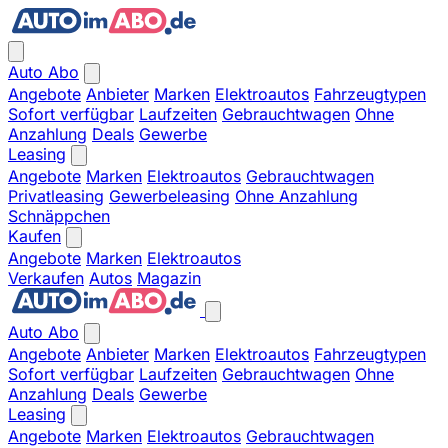
Auto Abo
Angebote
Anbieter
Marken
Elektroautos
Fahrzeugtypen
Sofort verfügbar
Laufzeiten
Gebrauchtwagen
Ohne
Anzahlung
Deals
Gewerbe
Leasing
Angebote
Marken
Elektroautos
Gebrauchtwagen
Privatleasing
Gewerbeleasing
Ohne Anzahlung
Schnäppchen
Kaufen
Angebote
Marken
Elektroautos
Verkaufen
Autos
Magazin
Auto Abo
Angebote
Anbieter
Marken
Elektroautos
Fahrzeugtypen
Sofort verfügbar
Laufzeiten
Gebrauchtwagen
Ohne
Anzahlung
Deals
Gewerbe
Leasing
Angebote
Marken
Elektroautos
Gebrauchtwagen