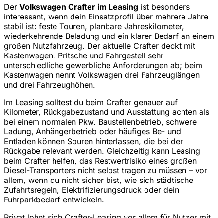
Der
Volkswagen Crafter im Leasing
ist besonders
interessant, wenn dein Einsatzprofil über mehrere Jahre
stabil ist: feste Touren, planbare Jahreskilometer,
wiederkehrende Beladung und ein klarer Bedarf an einem
großen Nutzfahrzeug. Der aktuelle Crafter deckt mit
Kastenwagen, Pritsche und Fahrgestell sehr
unterschiedliche gewerbliche Anforderungen ab; beim
Kastenwagen nennt Volkswagen drei Fahrzeuglängen
und drei Fahrzeughöhen.
Im Leasing solltest du beim Crafter genauer auf
Kilometer, Rückgabezustand und Ausstattung achten als
bei einem normalen Pkw. Baustellenbetrieb, schwere
Ladung, Anhängerbetrieb oder häufiges Be- und
Entladen können Spuren hinterlassen, die bei der
Rückgabe relevant werden. Gleichzeitig kann Leasing
beim Crafter helfen, das Restwertrisiko eines großen
Diesel-Transporters nicht selbst tragen zu müssen – vor
allem, wenn du nicht sicher bist, wie sich städtische
Zufahrtsregeln, Elektrifizierungsdruck oder dein
Fuhrparkbedarf entwickeln.
Privat lohnt sich Crafter-Leasing vor allem für Nutzer mit