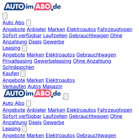
Auto Abo
Angebote
Anbieter
Marken
Elektroautos
Fahrzeugtypen
Sofort verfügbar
Laufzeiten
Gebrauchtwagen
Ohne
Anzahlung
Deals
Gewerbe
Leasing
Angebote
Marken
Elektroautos
Gebrauchtwagen
Privatleasing
Gewerbeleasing
Ohne Anzahlung
Schnäppchen
Kaufen
Angebote
Marken
Elektroautos
Verkaufen
Autos
Magazin
Auto Abo
Angebote
Anbieter
Marken
Elektroautos
Fahrzeugtypen
Sofort verfügbar
Laufzeiten
Gebrauchtwagen
Ohne
Anzahlung
Deals
Gewerbe
Leasing
Angebote
Marken
Elektroautos
Gebrauchtwagen