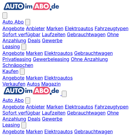
Auto Abo
Angebote
Anbieter
Marken
Elektroautos
Fahrzeugtypen
Sofort verfügbar
Laufzeiten
Gebrauchtwagen
Ohne
Anzahlung
Deals
Gewerbe
Leasing
Angebote
Marken
Elektroautos
Gebrauchtwagen
Privatleasing
Gewerbeleasing
Ohne Anzahlung
Schnäppchen
Kaufen
Angebote
Marken
Elektroautos
Verkaufen
Autos
Magazin
Auto Abo
Angebote
Anbieter
Marken
Elektroautos
Fahrzeugtypen
Sofort verfügbar
Laufzeiten
Gebrauchtwagen
Ohne
Anzahlung
Deals
Gewerbe
Leasing
Angebote
Marken
Elektroautos
Gebrauchtwagen