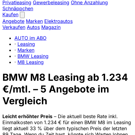
Privatleasing
Gewerbeleasing
Ohne Anzahlung
Schnäppchen
Kaufen
Angebote
Marken
Elektroautos
Verkaufen
Autos
Magazin
AUTO im ABO
·
Leasing
·
Marken
·
BMW Leasing
·
M8 Leasing
BMW M8 Leasing ab 1.234
€/mtl. – 5 Angebote im
Vergleich
Leicht erhöhter Preis
– Die aktuell beste Rate inkl.
Einmalkosten von 1.234 € für einen BMW M8 im Leasing
liegt aktuell 33 % über dem typischen Preis der letzten
89 Tage. Wenn du Zeit hast, könnte sich Warten lohnen.