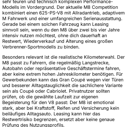
sehr teuren und technisch komplexen Performance-
Modells im Vordergrund. Der aktuelle M8 Competition
kombiniert einen 625-PS-V8 mit Allradantrieb, adaptivem
M Fahrwerk und einer umfangreichen Serienausstattung.
Gerade bei einem solchen Fahrzeug kann Leasing
sinnvoll sein, wenn du den M8 über zwei bis vier Jahre
intensiv nutzen möchtest, ohne dich dauerhaft an
Restwert, Wiederverkauf und Alterung eines großen
Verbrenner-Sportmodells zu binden.
Besonders relevant ist die realistische Kilometerwahl. Der
M8 passt zu Fahrern, die regelmäßig Langstrecke,
Autobahn oder repräsentative Geschäftstermine fahren,
aber keine extrem hohen Jahreskilometer benötigen. Für
Gewerbekunden kann das Gran Coupé wegen vier Türen
und besserer Alltagstauglichkeit die sachlichere Variante
sein als Coupé oder Cabriolet. Privatnutzer sollten
prüfen, ob die gewählte Laufzeit zur eigenen
Begeisterung für den V8 passt: Der M8 ist emotional
stark, aber bei Kraftstoff, Reifen und Versicherung kein
beiläufiges Alltagsauto. Leasing kann hier das
Restwertrisiko begrenzen, ersetzt aber keine genaue
Prüfung des Nutzungsprofils.