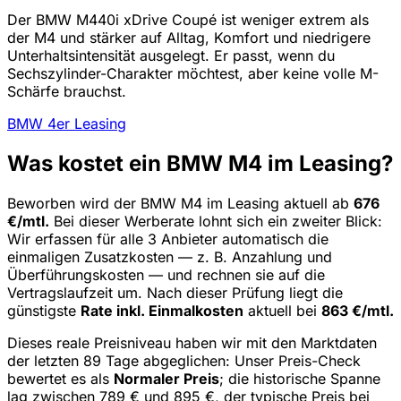
Der BMW M440i xDrive Coupé ist weniger extrem als
der M4 und stärker auf Alltag, Komfort und niedrigere
Unterhaltsintensität ausgelegt. Er passt, wenn du
Sechszylinder-Charakter möchtest, aber keine volle M-
Schärfe brauchst.
BMW 4er Leasing
Was kostet ein BMW M4 im Leasing?
Beworben wird der BMW M4 im Leasing aktuell ab
676
€/mtl.
Bei dieser Werberate lohnt sich ein zweiter Blick:
Wir erfassen für alle 3 Anbieter automatisch die
einmaligen Zusatzkosten — z. B. Anzahlung und
Überführungskosten — und rechnen sie auf die
Vertragslaufzeit um. Nach dieser Prüfung liegt die
günstigste
Rate inkl. Einmalkosten
aktuell bei
863 €/mtl.
Dieses reale Preisniveau haben wir mit den Marktdaten
der letzten 89 Tage abgeglichen: Unser Preis-Check
bewertet es als
Normaler Preis
; die historische Spanne
lag zwischen 789 € und 895 €, der typische Preis bei