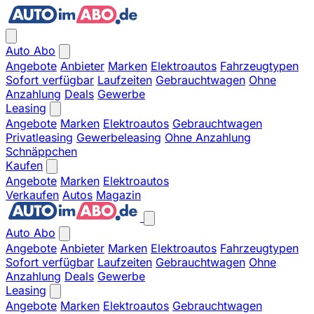
Auto Abo
Angebote
Anbieter
Marken
Elektroautos
Fahrzeugtypen
Sofort verfügbar
Laufzeiten
Gebrauchtwagen
Ohne
Anzahlung
Deals
Gewerbe
Leasing
Angebote
Marken
Elektroautos
Gebrauchtwagen
Privatleasing
Gewerbeleasing
Ohne Anzahlung
Schnäppchen
Kaufen
Angebote
Marken
Elektroautos
Verkaufen
Autos
Magazin
Auto Abo
Angebote
Anbieter
Marken
Elektroautos
Fahrzeugtypen
Sofort verfügbar
Laufzeiten
Gebrauchtwagen
Ohne
Anzahlung
Deals
Gewerbe
Leasing
Angebote
Marken
Elektroautos
Gebrauchtwagen