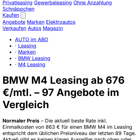
Privatleasing
Gewerbeleasing
Ohne Anzahlung
Schnäppchen
Kaufen
Angebote
Marken
Elektroautos
Verkaufen
Autos
Magazin
AUTO im ABO
·
Leasing
·
Marken
·
BMW Leasing
·
M4 Leasing
BMW M4 Leasing ab 676
€/mtl. – 97 Angebote im
Vergleich
Normaler Preis
– Die aktuell beste Rate inkl.
Einmalkosten von 863 € für einen BMW M4 im Leasing
entspricht dem üblichen Preisniveau der letzten 89 Tage.
Aktuell gibt es keinen klaren Ausreißer nach oben oder