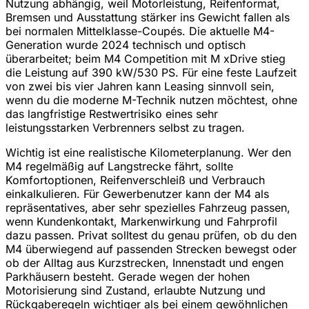
Nutzung abhängig, weil Motorleistung, Reifenformat,
Bremsen und Ausstattung stärker ins Gewicht fallen als
bei normalen Mittelklasse-Coupés. Die aktuelle M4-
Generation wurde 2024 technisch und optisch
überarbeitet; beim M4 Competition mit M xDrive stieg
die Leistung auf 390 kW/530 PS. Für eine feste Laufzeit
von zwei bis vier Jahren kann Leasing sinnvoll sein,
wenn du die moderne M-Technik nutzen möchtest, ohne
das langfristige Restwertrisiko eines sehr
leistungsstarken Verbrenners selbst zu tragen.
Wichtig ist eine realistische Kilometerplanung. Wer den
M4 regelmäßig auf Langstrecke fährt, sollte
Komfortoptionen, Reifenverschleiß und Verbrauch
einkalkulieren. Für Gewerbenutzer kann der M4 als
repräsentatives, aber sehr spezielles Fahrzeug passen,
wenn Kundenkontakt, Markenwirkung und Fahrprofil
dazu passen. Privat solltest du genau prüfen, ob du den
M4 überwiegend auf passenden Strecken bewegst oder
ob der Alltag aus Kurzstrecken, Innenstadt und engen
Parkhäusern besteht. Gerade wegen der hohen
Motorisierung sind Zustand, erlaubte Nutzung und
Rückgaberegeln wichtiger als bei einem gewöhnlichen