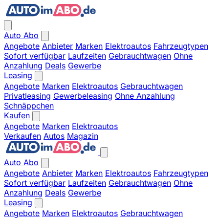
Auto Abo
Angebote
Anbieter
Marken
Elektroautos
Fahrzeugtypen
Sofort verfügbar
Laufzeiten
Gebrauchtwagen
Ohne
Anzahlung
Deals
Gewerbe
Leasing
Angebote
Marken
Elektroautos
Gebrauchtwagen
Privatleasing
Gewerbeleasing
Ohne Anzahlung
Schnäppchen
Kaufen
Angebote
Marken
Elektroautos
Verkaufen
Autos
Magazin
Auto Abo
Angebote
Anbieter
Marken
Elektroautos
Fahrzeugtypen
Sofort verfügbar
Laufzeiten
Gebrauchtwagen
Ohne
Anzahlung
Deals
Gewerbe
Leasing
Angebote
Marken
Elektroautos
Gebrauchtwagen