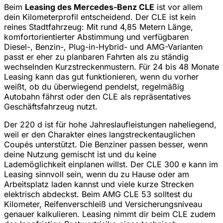
Beim
Leasing des Mercedes-Benz CLE
ist vor allem
dein Kilometerprofil entscheidend. Der CLE ist kein
reines Stadtfahrzeug: Mit rund 4,85 Metern Länge,
komfortorientierter Abstimmung und verfügbaren
Diesel-, Benzin-, Plug-in-Hybrid- und AMG-Varianten
passt er eher zu planbaren Fahrten als zu ständig
wechselnden Kurzstreckenmustern. Für 24 bis 48 Monate
Leasing kann das gut funktionieren, wenn du vorher
weißt, ob du überwiegend pendelst, regelmäßig
Autobahn fährst oder den CLE als repräsentatives
Geschäftsfahrzeug nutzt.
Der 220 d ist für hohe Jahreslaufleistungen naheliegend,
weil er den Charakter eines langstreckentauglichen
Coupés unterstützt. Die Benziner passen besser, wenn
deine Nutzung gemischt ist und du keine
Lademöglichkeit einplanen willst. Der CLE 300 e kann im
Leasing sinnvoll sein, wenn du zu Hause oder am
Arbeitsplatz laden kannst und viele kurze Strecken
elektrisch abdeckst. Beim AMG CLE 53 solltest du
Kilometer, Reifenverschleiß und Versicherungsniveau
genauer kalkulieren. Leasing nimmt dir beim CLE zudem