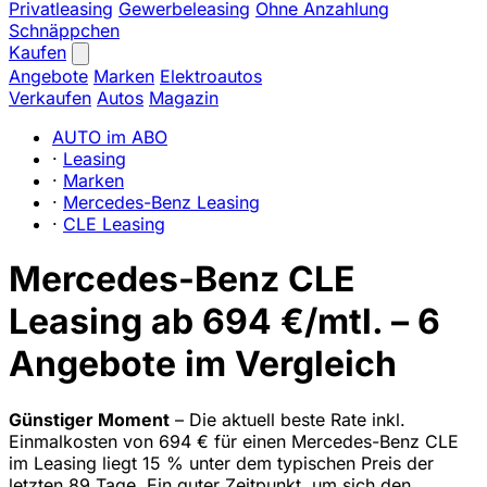
Privatleasing
Gewerbeleasing
Ohne Anzahlung
Schnäppchen
Kaufen
Angebote
Marken
Elektroautos
Verkaufen
Autos
Magazin
AUTO im ABO
·
Leasing
·
Marken
·
Mercedes-Benz Leasing
·
CLE Leasing
Mercedes-Benz CLE
Leasing ab 694 €/mtl. – 6
Angebote im Vergleich
Günstiger Moment
– Die aktuell beste Rate inkl.
Einmalkosten von 694 € für einen Mercedes-Benz CLE
im Leasing liegt 15 % unter dem typischen Preis der
letzten 89 Tage. Ein guter Zeitpunkt, um sich den