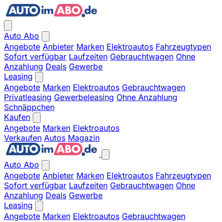
Auto Abo
Angebote
Anbieter
Marken
Elektroautos
Fahrzeugtypen
Sofort verfügbar
Laufzeiten
Gebrauchtwagen
Ohne
Anzahlung
Deals
Gewerbe
Leasing
Angebote
Marken
Elektroautos
Gebrauchtwagen
Privatleasing
Gewerbeleasing
Ohne Anzahlung
Schnäppchen
Kaufen
Angebote
Marken
Elektroautos
Verkaufen
Autos
Magazin
Auto Abo
Angebote
Anbieter
Marken
Elektroautos
Fahrzeugtypen
Sofort verfügbar
Laufzeiten
Gebrauchtwagen
Ohne
Anzahlung
Deals
Gewerbe
Leasing
Angebote
Marken
Elektroautos
Gebrauchtwagen