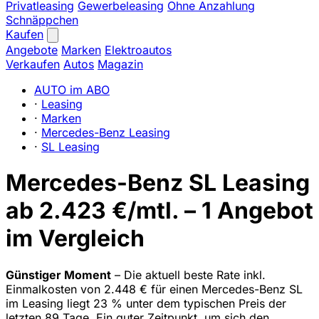
Privatleasing
Gewerbeleasing
Ohne Anzahlung
Schnäppchen
Kaufen
Angebote
Marken
Elektroautos
Verkaufen
Autos
Magazin
AUTO im ABO
·
Leasing
·
Marken
·
Mercedes-Benz Leasing
·
SL Leasing
Mercedes-Benz SL Leasing
ab 2.423 €/mtl. – 1 Angebot
im Vergleich
Günstiger Moment
– Die aktuell beste Rate inkl.
Einmalkosten von 2.448 € für einen Mercedes-Benz SL
im Leasing liegt 23 % unter dem typischen Preis der
letzten 89 Tage. Ein guter Zeitpunkt, um sich den