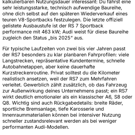
kalkulierbaren Nutzungsdauer interessant: Du fährst eine
sehr leistungsstarke, technisch aufwendige Baureihe,
ohne dich selbst auf den späteren Wiederverkauf eines
teuren V8-Sportbacks festzulegen. Die letzte offiziell
gelistete Ausbaustufe ist der RS 7 Sportback
performance mit 463 kW; Audi weist für diese Baureihe
zugleich den Status „bis 2025“ aus.
Für typische Laufzeiten von zwei bis vier Jahren passt
der RS7 besonders zu klar planbaren Fahrprofilen: viele
Langstrecken, repräsentative Kundentermine, schnelle
Autobahnetappen, aber keine dauerhafte
Kurzstreckenroutine. Privat solltest du die Kilometer
realistisch ansetzen, weil der RS7 zum Mehrfahren
verleitet. Gewerblich zählt zusätzlich, ob das Fahrzeug
zur Außenwirkung deines Unternehmens passt; ein RS7
wirkt deutlich emotionaler als ein klassischer A6, S8 oder
Q8. Wichtig sind auch Rückgabedetails: breite Räder,
sportliche Bremsanlage, tiefe Karosserie und
Innenraummaterialien können bei intensiver Nutzung
schneller zustandsrelevant werden als bei weniger
performanten Audi-Modellen.