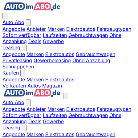
Auto Abo
Angebote
Anbieter
Marken
Elektroautos
Fahrzeugtypen
Sofort verfügbar
Laufzeiten
Gebrauchtwagen
Ohne
Anzahlung
Deals
Gewerbe
Leasing
Angebote
Marken
Elektroautos
Gebrauchtwagen
Privatleasing
Gewerbeleasing
Ohne Anzahlung
Schnäppchen
Kaufen
Angebote
Marken
Elektroautos
Verkaufen
Autos
Magazin
Auto Abo
Angebote
Anbieter
Marken
Elektroautos
Fahrzeugtypen
Sofort verfügbar
Laufzeiten
Gebrauchtwagen
Ohne
Anzahlung
Deals
Gewerbe
Leasing
Angebote
Marken
Elektroautos
Gebrauchtwagen