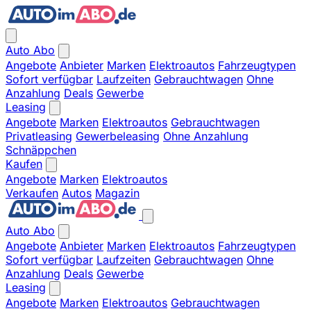
Auto Abo
Angebote
Anbieter
Marken
Elektroautos
Fahrzeugtypen
Sofort verfügbar
Laufzeiten
Gebrauchtwagen
Ohne
Anzahlung
Deals
Gewerbe
Leasing
Angebote
Marken
Elektroautos
Gebrauchtwagen
Privatleasing
Gewerbeleasing
Ohne Anzahlung
Schnäppchen
Kaufen
Angebote
Marken
Elektroautos
Verkaufen
Autos
Magazin
Auto Abo
Angebote
Anbieter
Marken
Elektroautos
Fahrzeugtypen
Sofort verfügbar
Laufzeiten
Gebrauchtwagen
Ohne
Anzahlung
Deals
Gewerbe
Leasing
Angebote
Marken
Elektroautos
Gebrauchtwagen