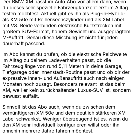
Der BMW XM passt im Auto Abo vor allem dann, wenn
du dieses sehr spezielle Fahrzeugkonzept erst im Alltag
testen möchtest. Aktuell gibt es ihn als Plug-in-Hybrid:
als XM 50e mit Reihensechszylinder und als XM Label
mit V8. Beide verbinden elektrische Kurzstrecken mit
großem SUV-Format, hohem Gewicht und ausgeprägtem
M-Auftritt. Genau diese Mischung ist nicht für jeden
dauerhaft passend.
Im Abo kannst du prüfen, ob die elektrische Reichweite
im Alltag zu deinem Ladeverhalten passt, ob die
Fahrzeuglänge von rund 5,11 Metern in deine Garage,
Tiefgarage oder Innenstadt-Routine passt und ob dir der
expressive Innen- und Außenauftritt auch nach einigen
Monaten noch zusagt. Besonders relevant ist das beim
XM, weil er kein zurückhaltender Luxus-SUV ist, sondern
bewusst auffällt.
Sinnvoll ist das Abo auch, wenn du zwischen dem
vernünftigeren XM 50e und dem deutlich stärkeren XM
Label schwankst. Weniger überzeugend ist es, wenn du
den XM sehr individuell konfigurieren willst oder ihn
ohnehin mehrere Jahre fahren möchtest.