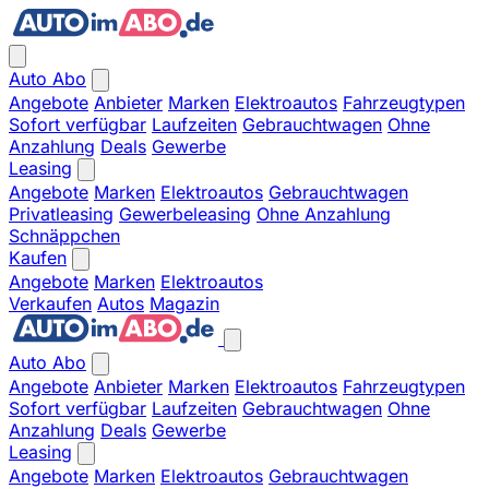
Auto Abo
Angebote
Anbieter
Marken
Elektroautos
Fahrzeugtypen
Sofort verfügbar
Laufzeiten
Gebrauchtwagen
Ohne
Anzahlung
Deals
Gewerbe
Leasing
Angebote
Marken
Elektroautos
Gebrauchtwagen
Privatleasing
Gewerbeleasing
Ohne Anzahlung
Schnäppchen
Kaufen
Angebote
Marken
Elektroautos
Verkaufen
Autos
Magazin
Auto Abo
Angebote
Anbieter
Marken
Elektroautos
Fahrzeugtypen
Sofort verfügbar
Laufzeiten
Gebrauchtwagen
Ohne
Anzahlung
Deals
Gewerbe
Leasing
Angebote
Marken
Elektroautos
Gebrauchtwagen