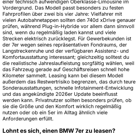
einer technisch aufwendigen Oberklasse-Limousine im
Vordergrund. Das Modell passt besonders zu festen
Fahrprofilen über zwei bis vier Jahre: Vielfahrer mit
vielen Autobahnetappen sollten den 740d xDrive genauer
prüfen, während Plug-in-Hybride vor allem dann sinnvoll
sind, wenn du regelmäßig laden kannst und viele
Strecken elektrisch zurücklegst. Für Gewerbekunden ist
der 7er wegen seines repräsentativen Fondraums, der
Langstreckenruhe und der verfügbaren Assistenz- und
Komfortausstattung interessant; gleichzeitig solltest du
die realistische Jahreslaufleistung sorgfältig wählen, weil
das Fahrzeug gerade auf Geschäftsreisen schnell hohe
Kilometer sammelt. Leasing kann bei diesem Modell
außerdem das Restwertrisiko begrenzen, das durch teure
Sonderausstattungen, schnelle Infotainment-Entwicklung
und das angekündigte 2026er Update beeinflusst
werden kann. Privatnutzer sollten besonders prüfen, ob
sie die Größe und den Komfort wirklich regelmäßig
nutzen oder ob ein 5er im Alltag ähnlich viele
Anforderungen erfüllt.
Lohnt es sich, einen BMW 7er zu leasen?