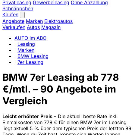
Privatleasing
Gewerbeleasing
Ohne Anzahlung
Schnäppchen
Kaufen
Angebote
Marken
Elektroautos
Verkaufen
Autos
Magazin
AUTO im ABO
·
Leasing
·
Marken
·
BMW Leasing
·
7er Leasing
BMW 7er Leasing ab 778
€/mtl. – 90 Angebote im
Vergleich
Leicht erhöhter Preis
– Die aktuell beste Rate inkl.
Einmalkosten von 778 € für einen BMW 7er im Leasing
liegt aktuell 5 % über dem typischen Preis der letzten 89
Tage. Wenn du Zeit hast, könnte sich Warten lohnen.