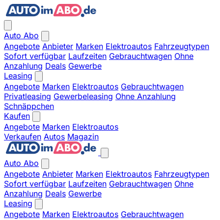
Auto Abo
Angebote
Anbieter
Marken
Elektroautos
Fahrzeugtypen
Sofort verfügbar
Laufzeiten
Gebrauchtwagen
Ohne
Anzahlung
Deals
Gewerbe
Leasing
Angebote
Marken
Elektroautos
Gebrauchtwagen
Privatleasing
Gewerbeleasing
Ohne Anzahlung
Schnäppchen
Kaufen
Angebote
Marken
Elektroautos
Verkaufen
Autos
Magazin
Auto Abo
Angebote
Anbieter
Marken
Elektroautos
Fahrzeugtypen
Sofort verfügbar
Laufzeiten
Gebrauchtwagen
Ohne
Anzahlung
Deals
Gewerbe
Leasing
Angebote
Marken
Elektroautos
Gebrauchtwagen