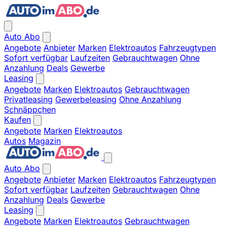
Auto Abo
Angebote
Anbieter
Marken
Elektroautos
Fahrzeugtypen
Sofort verfügbar
Laufzeiten
Gebrauchtwagen
Ohne
Anzahlung
Deals
Gewerbe
Leasing
Angebote
Marken
Elektroautos
Gebrauchtwagen
Privatleasing
Gewerbeleasing
Ohne Anzahlung
Schnäppchen
Kaufen
Angebote
Marken
Elektroautos
Autos
Magazin
Auto Abo
Angebote
Anbieter
Marken
Elektroautos
Fahrzeugtypen
Sofort verfügbar
Laufzeiten
Gebrauchtwagen
Ohne
Anzahlung
Deals
Gewerbe
Leasing
Angebote
Marken
Elektroautos
Gebrauchtwagen