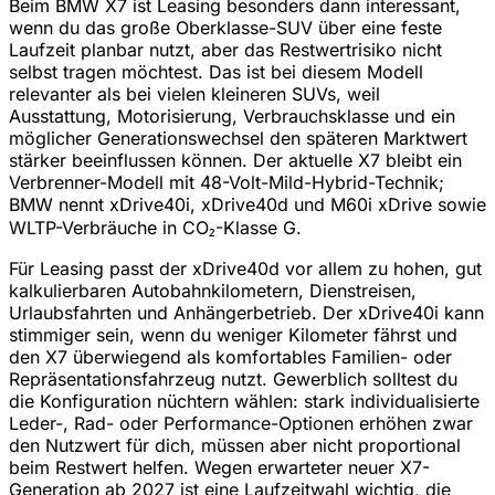
Beim BMW X7 ist Leasing besonders dann interessant,
wenn du das große Oberklasse-SUV über eine feste
Laufzeit planbar nutzt, aber das Restwertrisiko nicht
selbst tragen möchtest. Das ist bei diesem Modell
relevanter als bei vielen kleineren SUVs, weil
Ausstattung, Motorisierung, Verbrauchsklasse und ein
möglicher Generationswechsel den späteren Marktwert
stärker beeinflussen können. Der aktuelle X7 bleibt ein
Verbrenner-Modell mit 48-Volt-Mild-Hybrid-Technik;
BMW nennt xDrive40i, xDrive40d und M60i xDrive sowie
WLTP-Verbräuche in CO₂-Klasse G.
Für Leasing passt der xDrive40d vor allem zu hohen, gut
kalkulierbaren Autobahnkilometern, Dienstreisen,
Urlaubsfahrten und Anhängerbetrieb. Der xDrive40i kann
stimmiger sein, wenn du weniger Kilometer fährst und
den X7 überwiegend als komfortables Familien- oder
Repräsentationsfahrzeug nutzt. Gewerblich solltest du
die Konfiguration nüchtern wählen: stark individualisierte
Leder-, Rad- oder Performance-Optionen erhöhen zwar
den Nutzwert für dich, müssen aber nicht proportional
beim Restwert helfen. Wegen erwarteter neuer X7-
Generation ab 2027 ist eine Laufzeitwahl wichtig, die