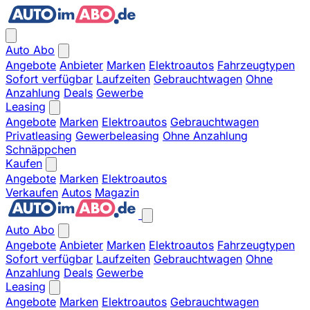
Auto Abo
Angebote
Anbieter
Marken
Elektroautos
Fahrzeugtypen
Sofort verfügbar
Laufzeiten
Gebrauchtwagen
Ohne
Anzahlung
Deals
Gewerbe
Leasing
Angebote
Marken
Elektroautos
Gebrauchtwagen
Privatleasing
Gewerbeleasing
Ohne Anzahlung
Schnäppchen
Kaufen
Angebote
Marken
Elektroautos
Verkaufen
Autos
Magazin
Auto Abo
Angebote
Anbieter
Marken
Elektroautos
Fahrzeugtypen
Sofort verfügbar
Laufzeiten
Gebrauchtwagen
Ohne
Anzahlung
Deals
Gewerbe
Leasing
Angebote
Marken
Elektroautos
Gebrauchtwagen