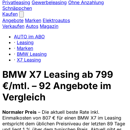
Privatleasing
Gewerbeleasing
Ohne Anzahlung
Schnäppchen
Kaufen
Angebote
Marken
Elektroautos
Verkaufen
Autos
Magazin
AUTO im ABO
·
Leasing
·
Marken
·
BMW Leasing
·
X7 Leasing
BMW X7 Leasing ab 799
€/mtl. – 92 Angebote im
Vergleich
Normaler Preis
– Die aktuell beste Rate inkl.
Einmalkosten von 807 € für einen BMW X7 im Leasing
entspricht dem üblichen Preisniveau der letzten 89 Tage
und liegt 1 % über dem typischen Preis. Aktuell gibt es