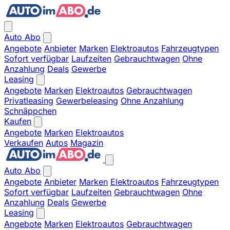
Auto Abo
Angebote
Anbieter
Marken
Elektroautos
Fahrzeugtypen
Sofort verfügbar
Laufzeiten
Gebrauchtwagen
Ohne
Anzahlung
Deals
Gewerbe
Leasing
Angebote
Marken
Elektroautos
Gebrauchtwagen
Privatleasing
Gewerbeleasing
Ohne Anzahlung
Schnäppchen
Kaufen
Angebote
Marken
Elektroautos
Verkaufen
Autos
Magazin
Auto Abo
Angebote
Anbieter
Marken
Elektroautos
Fahrzeugtypen
Sofort verfügbar
Laufzeiten
Gebrauchtwagen
Ohne
Anzahlung
Deals
Gewerbe
Leasing
Angebote
Marken
Elektroautos
Gebrauchtwagen