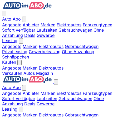
Auto Abo
Angebote
Anbieter
Marken
Elektroautos
Fahrzeugtypen
Sofort verfügbar
Laufzeiten
Gebrauchtwagen
Ohne
Anzahlung
Deals
Gewerbe
Leasing
Angebote
Marken
Elektroautos
Gebrauchtwagen
Privatleasing
Gewerbeleasing
Ohne Anzahlung
Schnäppchen
Kaufen
Angebote
Marken
Elektroautos
Verkaufen
Autos
Magazin
Auto Abo
Angebote
Anbieter
Marken
Elektroautos
Fahrzeugtypen
Sofort verfügbar
Laufzeiten
Gebrauchtwagen
Ohne
Anzahlung
Deals
Gewerbe
Leasing
Angebote
Marken
Elektroautos
Gebrauchtwagen