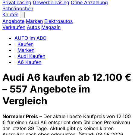
Privatleasing
Gewerbeleasing
Ohne Anzahlung
Schnäppchen
Kaufen
Angebote
Marken
Elektroautos
Verkaufen
Autos
Magazin
AUTO im ABO
·
Kaufen
·
Marken
·
Audi Kaufen
·
A6 Kaufen
Audi A6 kaufen ab 12.100 €
– 557 Angebote im
Vergleich
Normaler Preis
– Der aktuell beste Kaufpreis von 12.100
€ für einen Audi A6 entspricht dem üblichen Preisniveau
der letzten 89 Tage. Aktuell gibt es keinen klaren
Ausreißer nach oben oder unten.
(Stand: 08.08.2026.