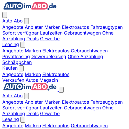
Auto Abo
Angebote
Anbieter
Marken
Elektroautos
Fahrzeugtypen
Sofort verfügbar
Laufzeiten
Gebrauchtwagen
Ohne
Anzahlung
Deals
Gewerbe
Leasing
Angebote
Marken
Elektroautos
Gebrauchtwagen
Privatleasing
Gewerbeleasing
Ohne Anzahlung
Schnäppchen
Kaufen
Angebote
Marken
Elektroautos
Verkaufen
Autos
Magazin
Auto Abo
Angebote
Anbieter
Marken
Elektroautos
Fahrzeugtypen
Sofort verfügbar
Laufzeiten
Gebrauchtwagen
Ohne
Anzahlung
Deals
Gewerbe
Leasing
Angebote
Marken
Elektroautos
Gebrauchtwagen