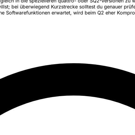
ne gleich in die spezielleren quattro- oder SQ2-Versionen zu
lst; bei überwiegend Kurzstrecke solltest du genauer prüfen
rne Softwarefunktionen erwartet, wird beim Q2 eher Kompr