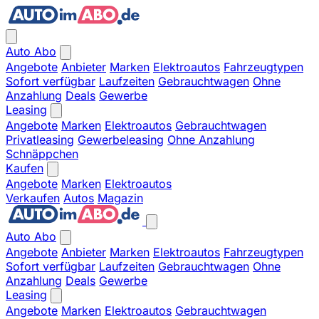
Auto Abo
Angebote
Anbieter
Marken
Elektroautos
Fahrzeugtypen
Sofort verfügbar
Laufzeiten
Gebrauchtwagen
Ohne
Anzahlung
Deals
Gewerbe
Leasing
Angebote
Marken
Elektroautos
Gebrauchtwagen
Privatleasing
Gewerbeleasing
Ohne Anzahlung
Schnäppchen
Kaufen
Angebote
Marken
Elektroautos
Verkaufen
Autos
Magazin
Auto Abo
Angebote
Anbieter
Marken
Elektroautos
Fahrzeugtypen
Sofort verfügbar
Laufzeiten
Gebrauchtwagen
Ohne
Anzahlung
Deals
Gewerbe
Leasing
Angebote
Marken
Elektroautos
Gebrauchtwagen