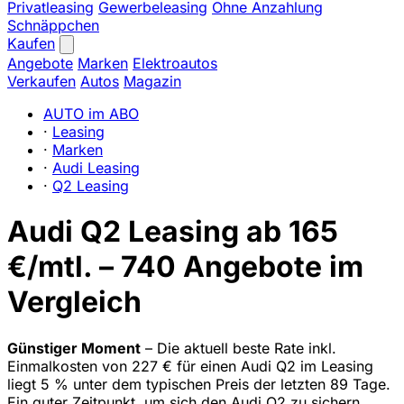
Privatleasing
Gewerbeleasing
Ohne Anzahlung
Schnäppchen
Kaufen
Angebote
Marken
Elektroautos
Verkaufen
Autos
Magazin
AUTO im ABO
·
Leasing
·
Marken
·
Audi Leasing
·
Q2 Leasing
Audi Q2 Leasing ab 165
€/mtl. – 740 Angebote im
Vergleich
Günstiger Moment
– Die aktuell beste Rate inkl.
Einmalkosten von 227 € für einen Audi Q2 im Leasing
liegt 5 % unter dem typischen Preis der letzten 89 Tage.
Ein guter Zeitpunkt, um sich den Audi Q2 zu sichern.