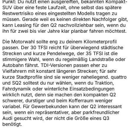
Punkt: Du nutzt einen ausgereiften, bekannten Kompakt-
SUV über eine feste Laufzeit, ohne selbst das spätere
Restwertrisiko eines eingestellten Modells tragen zu
müssen. Gerade weil es keinen direkten Nachfolger gibt,
kann Leasing für den Q2 nachvollziehbar sein, wenn du
ihn für zwei bis vier Jahre klar planbar fahren möchtest.
Die Motorwahl sollte eng zu deinem Kilometerprofil
passen. Der 30 TFSI reicht für überwiegend städtische
Strecken und kurze Pendelwege, der 35 TFSI ist die
stimmigere Wahl, wenn du regelmäßig Landstraße oder
Autobahn fährst. TDI-Versionen passen eher zu
Vielfahrern mit konstant längeren Strecken; für sehr
kurze Stadtprofile sind sie weniger naheliegend. quattro
und SQ2 solltest du nur wählen, wenn du Traktion,
Fahrdynamik oder winterliche Einsatzbedingungen
wirklich nutzt, denn sie machen den kompakten Q2
schwerer, durstiger und beim Kofferraum weniger
variabel. Für Gewerbekunden kann der Q2 interessant
sein, wenn ein repräsentativer, aber parkfreundlicher
Audi gesucht wird, der nicht die Größe eines Q3
benötigt.