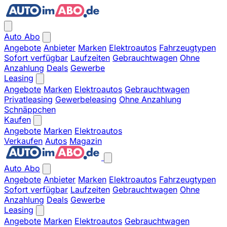
Auto Abo
Angebote
Anbieter
Marken
Elektroautos
Fahrzeugtypen
Sofort verfügbar
Laufzeiten
Gebrauchtwagen
Ohne
Anzahlung
Deals
Gewerbe
Leasing
Angebote
Marken
Elektroautos
Gebrauchtwagen
Privatleasing
Gewerbeleasing
Ohne Anzahlung
Schnäppchen
Kaufen
Angebote
Marken
Elektroautos
Verkaufen
Autos
Magazin
Auto Abo
Angebote
Anbieter
Marken
Elektroautos
Fahrzeugtypen
Sofort verfügbar
Laufzeiten
Gebrauchtwagen
Ohne
Anzahlung
Deals
Gewerbe
Leasing
Angebote
Marken
Elektroautos
Gebrauchtwagen