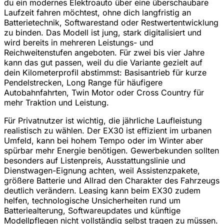
du ein modernes Elektroauto über eine überschaubare
Laufzeit fahren möchtest, ohne dich langfristig an
Batterietechnik, Softwarestand oder Restwertentwicklung
zu binden. Das Modell ist jung, stark digitalisiert und
wird bereits in mehreren Leistungs- und
Reichweitenstufen angeboten. Für zwei bis vier Jahre
kann das gut passen, weil du die Variante gezielt auf
dein Kilometerprofil abstimmst: Basisantrieb für kurze
Pendelstrecken, Long Range für häufigere
Autobahnfahrten, Twin Motor oder Cross Country für
mehr Traktion und Leistung.
Für Privatnutzer ist wichtig, die jährliche Laufleistung
realistisch zu wählen. Der EX30 ist effizient im urbanen
Umfeld, kann bei hohem Tempo oder im Winter aber
spürbar mehr Energie benötigen. Gewerbekunden sollten
besonders auf Listenpreis, Ausstattungslinie und
Dienstwagen-Eignung achten, weil Assistenzpakete,
größere Batterie und Allrad den Charakter des Fahrzeugs
deutlich verändern. Leasing kann beim EX30 zudem
helfen, technologische Unsicherheiten rund um
Batteriealterung, Softwareupdates und künftige
Modellpflegen nicht vollständig selbst tragen zu müssen.