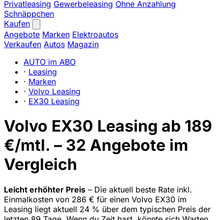
Privatleasing
Gewerbeleasing
Ohne Anzahlung
Schnäppchen
Kaufen
Angebote
Marken
Elektroautos
Verkaufen
Autos
Magazin
AUTO im ABO
·
Leasing
·
Marken
·
Volvo Leasing
·
EX30 Leasing
Volvo EX30 Leasing ab 189
€/mtl. – 32 Angebote im
Vergleich
Leicht erhöhter Preis
– Die aktuell beste Rate inkl.
Einmalkosten von 286 € für einen Volvo EX30 im
Leasing liegt aktuell 24 % über dem typischen Preis der
letzten 89 Tage. Wenn du Zeit hast, könnte sich Warten