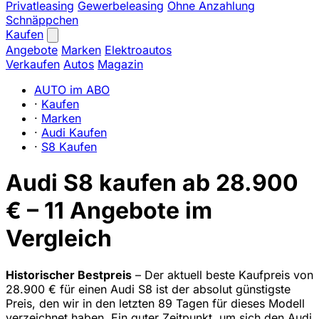
Privatleasing
Gewerbeleasing
Ohne Anzahlung
Schnäppchen
Kaufen
Angebote
Marken
Elektroautos
Verkaufen
Autos
Magazin
AUTO im ABO
·
Kaufen
·
Marken
·
Audi Kaufen
·
S8 Kaufen
Audi S8 kaufen ab 28.900
€ – 11 Angebote im
Vergleich
Historischer Bestpreis
– Der aktuell beste Kaufpreis von
28.900 € für einen Audi S8 ist der absolut günstigste
Preis, den wir in den letzten 89 Tagen für dieses Modell
verzeichnet haben. Ein guter Zeitpunkt, um sich den Audi