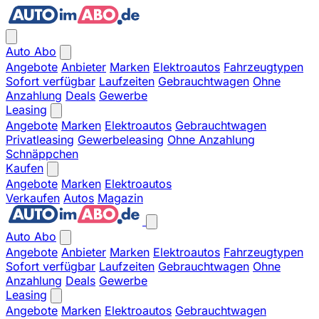
Auto Abo
Angebote
Anbieter
Marken
Elektroautos
Fahrzeugtypen
Sofort verfügbar
Laufzeiten
Gebrauchtwagen
Ohne
Anzahlung
Deals
Gewerbe
Leasing
Angebote
Marken
Elektroautos
Gebrauchtwagen
Privatleasing
Gewerbeleasing
Ohne Anzahlung
Schnäppchen
Kaufen
Angebote
Marken
Elektroautos
Verkaufen
Autos
Magazin
Auto Abo
Angebote
Anbieter
Marken
Elektroautos
Fahrzeugtypen
Sofort verfügbar
Laufzeiten
Gebrauchtwagen
Ohne
Anzahlung
Deals
Gewerbe
Leasing
Angebote
Marken
Elektroautos
Gebrauchtwagen