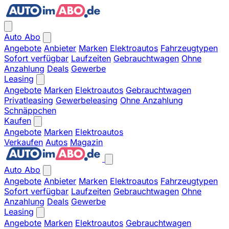
Auto Abo
Angebote
Anbieter
Marken
Elektroautos
Fahrzeugtypen
Sofort verfügbar
Laufzeiten
Gebrauchtwagen
Ohne
Anzahlung
Deals
Gewerbe
Leasing
Angebote
Marken
Elektroautos
Gebrauchtwagen
Privatleasing
Gewerbeleasing
Ohne Anzahlung
Schnäppchen
Kaufen
Angebote
Marken
Elektroautos
Verkaufen
Autos
Magazin
Auto Abo
Angebote
Anbieter
Marken
Elektroautos
Fahrzeugtypen
Sofort verfügbar
Laufzeiten
Gebrauchtwagen
Ohne
Anzahlung
Deals
Gewerbe
Leasing
Angebote
Marken
Elektroautos
Gebrauchtwagen