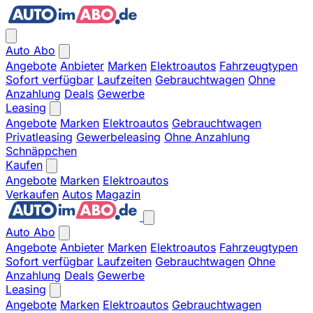
Auto Abo
Angebote
Anbieter
Marken
Elektroautos
Fahrzeugtypen
Sofort verfügbar
Laufzeiten
Gebrauchtwagen
Ohne
Anzahlung
Deals
Gewerbe
Leasing
Angebote
Marken
Elektroautos
Gebrauchtwagen
Privatleasing
Gewerbeleasing
Ohne Anzahlung
Schnäppchen
Kaufen
Angebote
Marken
Elektroautos
Verkaufen
Autos
Magazin
Auto Abo
Angebote
Anbieter
Marken
Elektroautos
Fahrzeugtypen
Sofort verfügbar
Laufzeiten
Gebrauchtwagen
Ohne
Anzahlung
Deals
Gewerbe
Leasing
Angebote
Marken
Elektroautos
Gebrauchtwagen