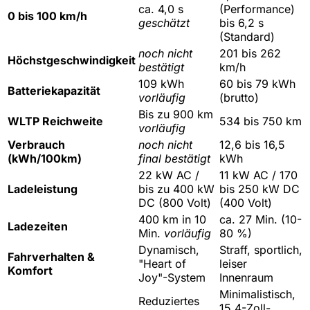
ca. 4,0 s
(Performance)
0 bis 100 km/h
geschätzt
bis 6,2 s
(Standard)
noch nicht
201 bis 262
Höchstgeschwindigkeit
bestätigt
km/h
109 kWh
60 bis 79 kWh
Batteriekapazität
vorläufig
(brutto)
Bis zu 900 km
WLTP Reichweite
534 bis 750 km
vorläufig
Verbrauch
noch nicht
12,6 bis 16,5
(kWh/100km)
final bestätigt
kWh
22 kW AC /
11 kW AC / 170
Ladeleistung
bis zu 400 kW
bis 250 kW DC
DC (800 Volt)
(400 Volt)
400 km in 10
ca. 27 Min. (10-
Ladezeiten
Min.
vorläufig
80 %)
Dynamisch,
Straff, sportlich,
Fahrverhalten &
"Heart of
leiser
Komfort
Joy"-System
Innenraum
Minimalistisch,
Reduziertes
15,4-Zoll-