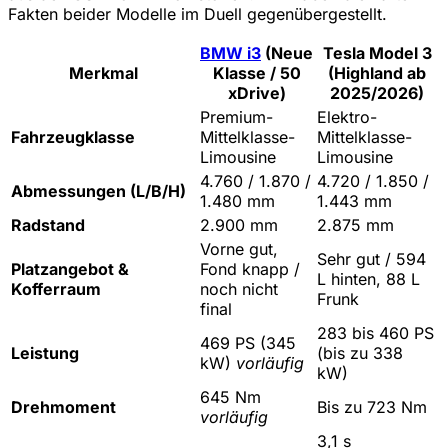
Fakten beider Modelle im Duell gegenübergestellt.
BMW i3
(Neue
Tesla Model 3
Merkmal
Klasse / 50
(Highland ab
xDrive)
2025/2026)
Premium-
Elektro-
Fahrzeugklasse
Mittelklasse-
Mittelklasse-
Limousine
Limousine
4.760 / 1.870 /
4.720 / 1.850 /
Abmessungen (L/B/H)
1.480 mm
1.443 mm
Radstand
2.900 mm
2.875 mm
Vorne gut,
Sehr gut / 594
Platzangebot &
Fond knapp /
L hinten, 88 L
Kofferraum
noch nicht
Frunk
final
283 bis 460 PS
469 PS (345
Leistung
(bis zu 338
kW)
vorläufig
kW)
645 Nm
Drehmoment
Bis zu 723 Nm
vorläufig
3,1 s