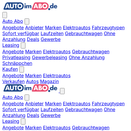
Auto Abo
Angebote
Anbieter
Marken
Elektroautos
Fahrzeugtypen
Sofort verfügbar
Laufzeiten
Gebrauchtwagen
Ohne
Anzahlung
Deals
Gewerbe
Leasing
Angebote
Marken
Elektroautos
Gebrauchtwagen
Privatleasing
Gewerbeleasing
Ohne Anzahlung
Schnäppchen
Kaufen
Angebote
Marken
Elektroautos
Verkaufen
Autos
Magazin
Auto Abo
Angebote
Anbieter
Marken
Elektroautos
Fahrzeugtypen
Sofort verfügbar
Laufzeiten
Gebrauchtwagen
Ohne
Anzahlung
Deals
Gewerbe
Leasing
Angebote
Marken
Elektroautos
Gebrauchtwagen