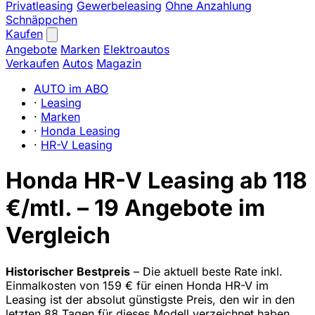
Privatleasing
Gewerbeleasing
Ohne Anzahlung
Schnäppchen
Kaufen
Angebote
Marken
Elektroautos
Verkaufen
Autos
Magazin
AUTO im ABO
·
Leasing
·
Marken
·
Honda Leasing
·
HR-V Leasing
Honda HR-V Leasing ab 118
€/mtl. – 19 Angebote im
Vergleich
Historischer Bestpreis
– Die aktuell beste Rate inkl.
Einmalkosten von 159 € für einen Honda HR-V im
Leasing ist der absolut günstigste Preis, den wir in den
letzten 88 Tagen für dieses Modell verzeichnet haben.