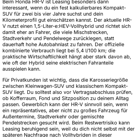
Beim Honda HR-V ist Leasing besonders dann
interessant, wenn du ein fest kalkulierbares Kompakt-
SUV für zwei bis vier Jahre suchst und dein
Kilometerprofil gut einschätzen kannst. Der aktuelle HR-
V nutzt einen 1,5-Liter-e:HEV-Vollhybrid und richtet sich
damit eher an Fahrer, die viele Mischstrecken,
Stadtverkehr und Pendelwege zurücklegen, statt
dauerhaft hohe Autobahnlast zu fahren. Der offizielle
kombinierte Verbrauch liegt bei 5,4 l/100 km; die
praktische Wirtschaftlichkeit hängt aber stark davon ab,
wie oft der Hybrid seine elektrischen Fahranteile
ausspielen kann.
Für Privatkunden ist wichtig, dass die Karosseriegröße
zwischen Kleinwagen-SUV und klassischem Kompakt-
SUV liegt. Du solltest also vor Vertragsabschluss prüfen,
ob Kofferraum, Fond und Sitzposition zu deinem Alltag
passen. Gewerblich kann der HR-V sinnvoll sein, wenn
ein repräsentatives, aber nicht zu großes Fahrzeug für
Außentermine, Stadtverkehr oder gemischte
Pendelstrecken gesucht wird. Beim Restwertrisiko kann
Leasing beruhigend sein, weil du dich nicht selbst mit der
späteren Nachfrage nach Vollhybriden in dieser