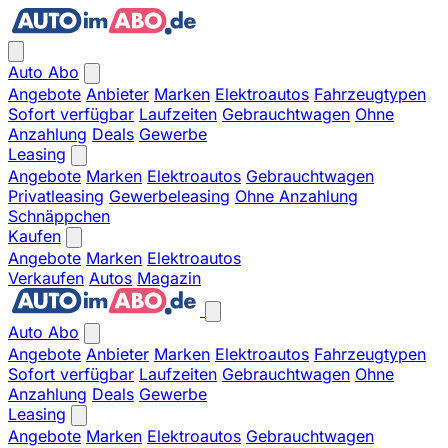
Auto Abo
Angebote
Anbieter
Marken
Elektroautos
Fahrzeugtypen
Sofort verfügbar
Laufzeiten
Gebrauchtwagen
Ohne
Anzahlung
Deals
Gewerbe
Leasing
Angebote
Marken
Elektroautos
Gebrauchtwagen
Privatleasing
Gewerbeleasing
Ohne Anzahlung
Schnäppchen
Kaufen
Angebote
Marken
Elektroautos
Verkaufen
Autos
Magazin
Auto Abo
Angebote
Anbieter
Marken
Elektroautos
Fahrzeugtypen
Sofort verfügbar
Laufzeiten
Gebrauchtwagen
Ohne
Anzahlung
Deals
Gewerbe
Leasing
Angebote
Marken
Elektroautos
Gebrauchtwagen