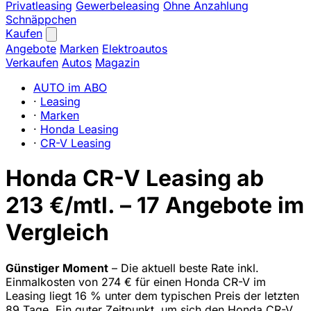
Privatleasing
Gewerbeleasing
Ohne Anzahlung
Schnäppchen
Kaufen
Angebote
Marken
Elektroautos
Verkaufen
Autos
Magazin
AUTO im ABO
·
Leasing
·
Marken
·
Honda Leasing
·
CR-V Leasing
Honda CR-V Leasing ab
213 €/mtl. – 17 Angebote im
Vergleich
Günstiger Moment
– Die aktuell beste Rate inkl.
Einmalkosten von 274 € für einen Honda CR-V im
Leasing liegt 16 % unter dem typischen Preis der letzten
89 Tage. Ein guter Zeitpunkt, um sich den Honda CR-V