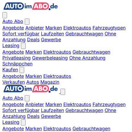
Auto Abo
Angebote
Anbieter
Marken
Elektroautos
Fahrzeugtypen
Sofort verfügbar
Laufzeiten
Gebrauchtwagen
Ohne
Anzahlung
Deals
Gewerbe
Leasing
Angebote
Marken
Elektroautos
Gebrauchtwagen
Privatleasing
Gewerbeleasing
Ohne Anzahlung
Schnäppchen
Kaufen
Angebote
Marken
Elektroautos
Verkaufen
Autos
Magazin
Auto Abo
Angebote
Anbieter
Marken
Elektroautos
Fahrzeugtypen
Sofort verfügbar
Laufzeiten
Gebrauchtwagen
Ohne
Anzahlung
Deals
Gewerbe
Leasing
Angebote
Marken
Elektroautos
Gebrauchtwagen