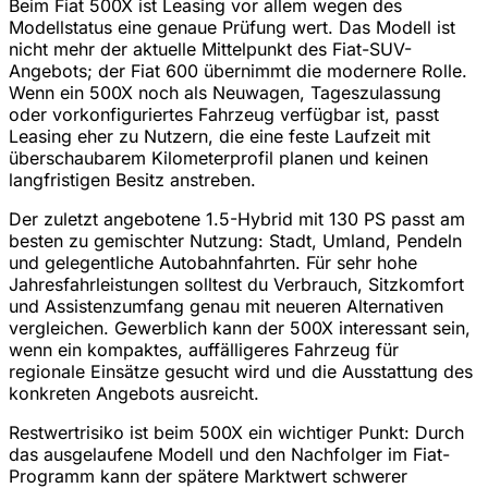
Beim Fiat 500X ist Leasing vor allem wegen des
Modellstatus eine genaue Prüfung wert. Das Modell ist
nicht mehr der aktuelle Mittelpunkt des Fiat-SUV-
Angebots; der Fiat 600 übernimmt die modernere Rolle.
Wenn ein 500X noch als Neuwagen, Tageszulassung
oder vorkonfiguriertes Fahrzeug verfügbar ist, passt
Leasing eher zu Nutzern, die eine feste Laufzeit mit
überschaubarem Kilometerprofil planen und keinen
langfristigen Besitz anstreben.
Der zuletzt angebotene 1.5-Hybrid mit 130 PS passt am
besten zu gemischter Nutzung: Stadt, Umland, Pendeln
und gelegentliche Autobahnfahrten. Für sehr hohe
Jahresfahrleistungen solltest du Verbrauch, Sitzkomfort
und Assistenzumfang genau mit neueren Alternativen
vergleichen. Gewerblich kann der 500X interessant sein,
wenn ein kompaktes, auffälligeres Fahrzeug für
regionale Einsätze gesucht wird und die Ausstattung des
konkreten Angebots ausreicht.
Restwertrisiko ist beim 500X ein wichtiger Punkt: Durch
das ausgelaufene Modell und den Nachfolger im Fiat-
Programm kann der spätere Marktwert schwerer