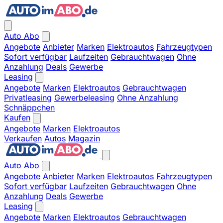
Auto Abo
Angebote
Anbieter
Marken
Elektroautos
Fahrzeugtypen
Sofort verfügbar
Laufzeiten
Gebrauchtwagen
Ohne
Anzahlung
Deals
Gewerbe
Leasing
Angebote
Marken
Elektroautos
Gebrauchtwagen
Privatleasing
Gewerbeleasing
Ohne Anzahlung
Schnäppchen
Kaufen
Angebote
Marken
Elektroautos
Verkaufen
Autos
Magazin
Auto Abo
Angebote
Anbieter
Marken
Elektroautos
Fahrzeugtypen
Sofort verfügbar
Laufzeiten
Gebrauchtwagen
Ohne
Anzahlung
Deals
Gewerbe
Leasing
Angebote
Marken
Elektroautos
Gebrauchtwagen