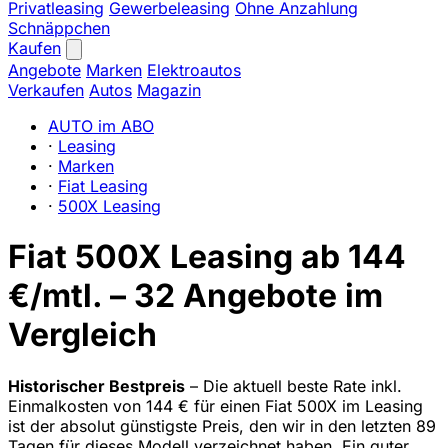
Privatleasing
Gewerbeleasing
Ohne Anzahlung
Schnäppchen
Kaufen
Angebote
Marken
Elektroautos
Verkaufen
Autos
Magazin
AUTO im ABO
·
Leasing
·
Marken
·
Fiat Leasing
·
500X Leasing
Fiat 500X Leasing ab 144
€/mtl. – 32 Angebote im
Vergleich
Historischer Bestpreis
– Die aktuell beste Rate inkl.
Einmalkosten von 144 € für einen Fiat 500X im Leasing
ist der absolut günstigste Preis, den wir in den letzten 89
Tagen für dieses Modell verzeichnet haben. Ein guter