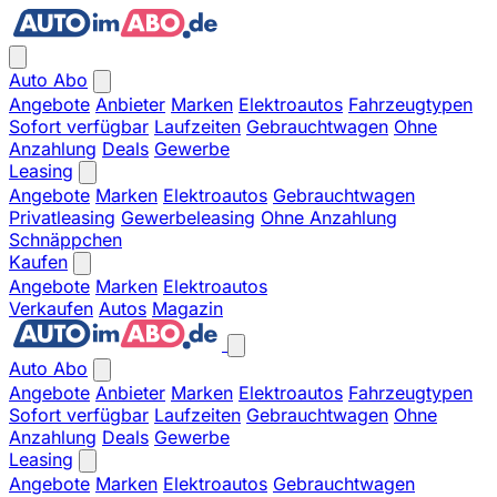
Auto Abo
Angebote
Anbieter
Marken
Elektroautos
Fahrzeugtypen
Sofort verfügbar
Laufzeiten
Gebrauchtwagen
Ohne
Anzahlung
Deals
Gewerbe
Leasing
Angebote
Marken
Elektroautos
Gebrauchtwagen
Privatleasing
Gewerbeleasing
Ohne Anzahlung
Schnäppchen
Kaufen
Angebote
Marken
Elektroautos
Verkaufen
Autos
Magazin
Auto Abo
Angebote
Anbieter
Marken
Elektroautos
Fahrzeugtypen
Sofort verfügbar
Laufzeiten
Gebrauchtwagen
Ohne
Anzahlung
Deals
Gewerbe
Leasing
Angebote
Marken
Elektroautos
Gebrauchtwagen