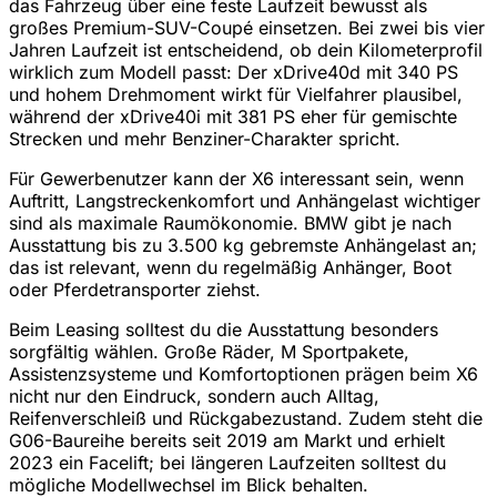
das Fahrzeug über eine feste Laufzeit bewusst als
großes Premium-SUV-Coupé einsetzen. Bei zwei bis vier
Jahren Laufzeit ist entscheidend, ob dein Kilometerprofil
wirklich zum Modell passt: Der xDrive40d mit 340 PS
und hohem Drehmoment wirkt für Vielfahrer plausibel,
während der xDrive40i mit 381 PS eher für gemischte
Strecken und mehr Benziner-Charakter spricht.
Für Gewerbenutzer kann der X6 interessant sein, wenn
Auftritt, Langstreckenkomfort und Anhängelast wichtiger
sind als maximale Raumökonomie. BMW gibt je nach
Ausstattung bis zu 3.500 kg gebremste Anhängelast an;
das ist relevant, wenn du regelmäßig Anhänger, Boot
oder Pferdetransporter ziehst.
Beim Leasing solltest du die Ausstattung besonders
sorgfältig wählen. Große Räder, M Sportpakete,
Assistenzsysteme und Komfortoptionen prägen beim X6
nicht nur den Eindruck, sondern auch Alltag,
Reifenverschleiß und Rückgabezustand. Zudem steht die
G06-Baureihe bereits seit 2019 am Markt und erhielt
2023 ein Facelift; bei längeren Laufzeiten solltest du
mögliche Modellwechsel im Blick behalten.