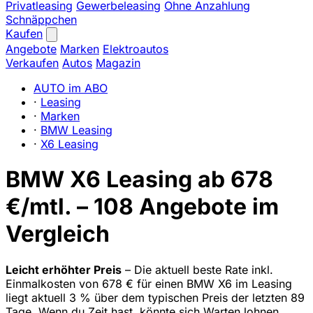
Privatleasing
Gewerbeleasing
Ohne Anzahlung
Schnäppchen
Kaufen
Angebote
Marken
Elektroautos
Verkaufen
Autos
Magazin
AUTO im ABO
·
Leasing
·
Marken
·
BMW Leasing
·
X6 Leasing
BMW X6 Leasing ab 678
€/mtl. – 108 Angebote im
Vergleich
Leicht erhöhter Preis
– Die aktuell beste Rate inkl.
Einmalkosten von 678 € für einen BMW X6 im Leasing
liegt aktuell 3 % über dem typischen Preis der letzten 89
Tage. Wenn du Zeit hast, könnte sich Warten lohnen.