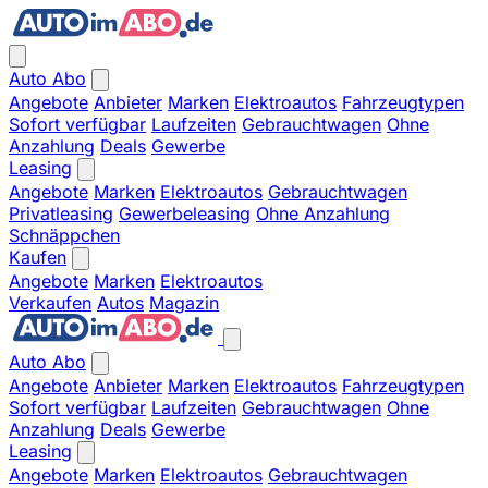
Auto Abo
Angebote
Anbieter
Marken
Elektroautos
Fahrzeugtypen
Sofort verfügbar
Laufzeiten
Gebrauchtwagen
Ohne
Anzahlung
Deals
Gewerbe
Leasing
Angebote
Marken
Elektroautos
Gebrauchtwagen
Privatleasing
Gewerbeleasing
Ohne Anzahlung
Schnäppchen
Kaufen
Angebote
Marken
Elektroautos
Verkaufen
Autos
Magazin
Auto Abo
Angebote
Anbieter
Marken
Elektroautos
Fahrzeugtypen
Sofort verfügbar
Laufzeiten
Gebrauchtwagen
Ohne
Anzahlung
Deals
Gewerbe
Leasing
Angebote
Marken
Elektroautos
Gebrauchtwagen