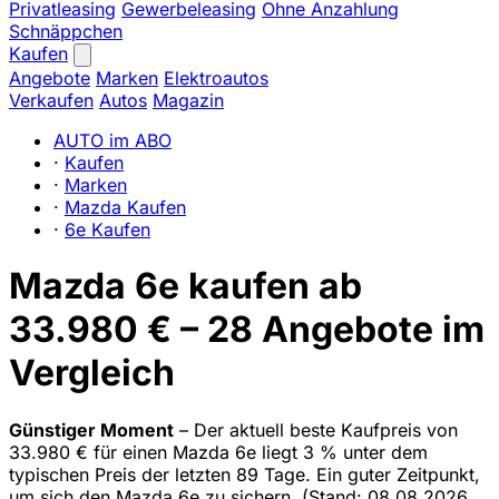
Privatleasing
Gewerbeleasing
Ohne Anzahlung
Schnäppchen
Kaufen
Angebote
Marken
Elektroautos
Verkaufen
Autos
Magazin
AUTO im ABO
·
Kaufen
·
Marken
·
Mazda Kaufen
·
6e Kaufen
Mazda 6e kaufen ab
33.980 € – 28 Angebote im
Vergleich
Günstiger Moment
– Der aktuell beste Kaufpreis von
33.980 € für einen Mazda 6e liegt 3 % unter dem
typischen Preis der letzten 89 Tage. Ein guter Zeitpunkt,
um sich den Mazda 6e zu sichern.
(Stand: 08.08.2026.