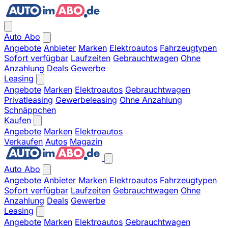
Auto Abo
Angebote
Anbieter
Marken
Elektroautos
Fahrzeugtypen
Sofort verfügbar
Laufzeiten
Gebrauchtwagen
Ohne
Anzahlung
Deals
Gewerbe
Leasing
Angebote
Marken
Elektroautos
Gebrauchtwagen
Privatleasing
Gewerbeleasing
Ohne Anzahlung
Schnäppchen
Kaufen
Angebote
Marken
Elektroautos
Verkaufen
Autos
Magazin
Auto Abo
Angebote
Anbieter
Marken
Elektroautos
Fahrzeugtypen
Sofort verfügbar
Laufzeiten
Gebrauchtwagen
Ohne
Anzahlung
Deals
Gewerbe
Leasing
Angebote
Marken
Elektroautos
Gebrauchtwagen