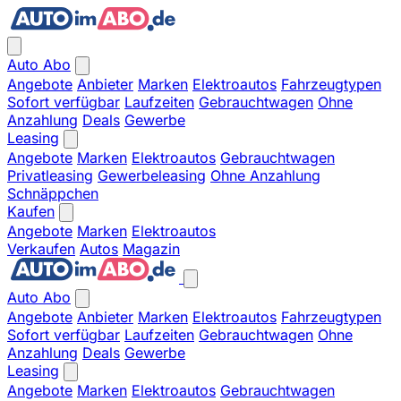
Auto Abo
Angebote
Anbieter
Marken
Elektroautos
Fahrzeugtypen
Sofort verfügbar
Laufzeiten
Gebrauchtwagen
Ohne
Anzahlung
Deals
Gewerbe
Leasing
Angebote
Marken
Elektroautos
Gebrauchtwagen
Privatleasing
Gewerbeleasing
Ohne Anzahlung
Schnäppchen
Kaufen
Angebote
Marken
Elektroautos
Verkaufen
Autos
Magazin
Auto Abo
Angebote
Anbieter
Marken
Elektroautos
Fahrzeugtypen
Sofort verfügbar
Laufzeiten
Gebrauchtwagen
Ohne
Anzahlung
Deals
Gewerbe
Leasing
Angebote
Marken
Elektroautos
Gebrauchtwagen