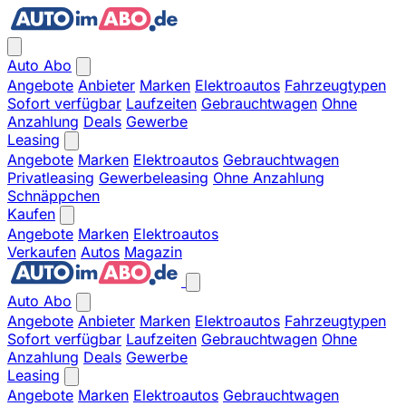
Auto Abo
Angebote
Anbieter
Marken
Elektroautos
Fahrzeugtypen
Sofort verfügbar
Laufzeiten
Gebrauchtwagen
Ohne
Anzahlung
Deals
Gewerbe
Leasing
Angebote
Marken
Elektroautos
Gebrauchtwagen
Privatleasing
Gewerbeleasing
Ohne Anzahlung
Schnäppchen
Kaufen
Angebote
Marken
Elektroautos
Verkaufen
Autos
Magazin
Auto Abo
Angebote
Anbieter
Marken
Elektroautos
Fahrzeugtypen
Sofort verfügbar
Laufzeiten
Gebrauchtwagen
Ohne
Anzahlung
Deals
Gewerbe
Leasing
Angebote
Marken
Elektroautos
Gebrauchtwagen