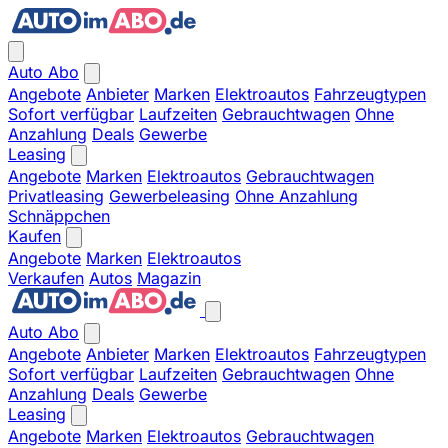
Auto Abo
Angebote
Anbieter
Marken
Elektroautos
Fahrzeugtypen
Sofort verfügbar
Laufzeiten
Gebrauchtwagen
Ohne
Anzahlung
Deals
Gewerbe
Leasing
Angebote
Marken
Elektroautos
Gebrauchtwagen
Privatleasing
Gewerbeleasing
Ohne Anzahlung
Schnäppchen
Kaufen
Angebote
Marken
Elektroautos
Verkaufen
Autos
Magazin
Auto Abo
Angebote
Anbieter
Marken
Elektroautos
Fahrzeugtypen
Sofort verfügbar
Laufzeiten
Gebrauchtwagen
Ohne
Anzahlung
Deals
Gewerbe
Leasing
Angebote
Marken
Elektroautos
Gebrauchtwagen