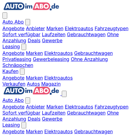
Auto Abo
Angebote
Anbieter
Marken
Elektroautos
Fahrzeugtypen
Sofort verfügbar
Laufzeiten
Gebrauchtwagen
Ohne
Anzahlung
Deals
Gewerbe
Leasing
Angebote
Marken
Elektroautos
Gebrauchtwagen
Privatleasing
Gewerbeleasing
Ohne Anzahlung
Schnäppchen
Kaufen
Angebote
Marken
Elektroautos
Verkaufen
Autos
Magazin
Auto Abo
Angebote
Anbieter
Marken
Elektroautos
Fahrzeugtypen
Sofort verfügbar
Laufzeiten
Gebrauchtwagen
Ohne
Anzahlung
Deals
Gewerbe
Leasing
Angebote
Marken
Elektroautos
Gebrauchtwagen