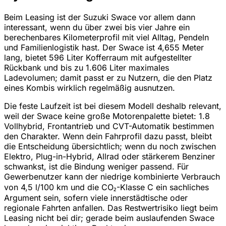
Beim Leasing ist der Suzuki Swace vor allem dann
interessant, wenn du über zwei bis vier Jahre ein
berechenbares Kilometerprofil mit viel Alltag, Pendeln
und Familienlogistik hast. Der Swace ist 4,655 Meter
lang, bietet 596 Liter Kofferraum mit aufgestellter
Rückbank und bis zu 1.606 Liter maximales
Ladevolumen; damit passt er zu Nutzern, die den Platz
eines Kombis wirklich regelmäßig ausnutzen.
Die feste Laufzeit ist bei diesem Modell deshalb relevant,
weil der Swace keine große Motorenpalette bietet: 1.8
Vollhybrid, Frontantrieb und CVT-Automatik bestimmen
den Charakter. Wenn dein Fahrprofil dazu passt, bleibt
die Entscheidung übersichtlich; wenn du noch zwischen
Elektro, Plug-in-Hybrid, Allrad oder stärkerem Benziner
schwankst, ist die Bindung weniger passend. Für
Gewerbenutzer kann der niedrige kombinierte Verbrauch
von 4,5 l/100 km und die CO₂-Klasse C ein sachliches
Argument sein, sofern viele innerstädtische oder
regionale Fahrten anfallen. Das Restwertrisiko liegt beim
Leasing nicht bei dir; gerade beim auslaufenden Swace