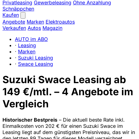
Privatleasing
Gewerbeleasing
Ohne Anzahlung
Schnäppchen
Kaufen
Angebote
Marken
Elektroautos
Verkaufen
Autos
Magazin
AUTO im ABO
·
Leasing
·
Marken
·
Suzuki Leasing
·
Swace Leasing
Suzuki Swace Leasing ab
149 €/mtl. – 4 Angebote im
Vergleich
Historischer Bestpreis
– Die aktuell beste Rate inkl.
Einmalkosten von 202 € für einen Suzuki Swace im
Leasing liegt auf dem günstigsten Preisniveau, das wir in
den letzten 89 Tagen für dieses Modell verzeichnet