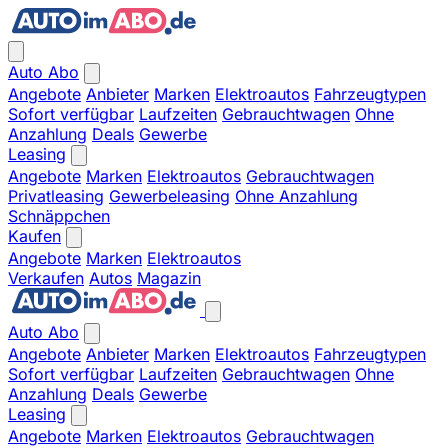
Auto Abo
Angebote
Anbieter
Marken
Elektroautos
Fahrzeugtypen
Sofort verfügbar
Laufzeiten
Gebrauchtwagen
Ohne
Anzahlung
Deals
Gewerbe
Leasing
Angebote
Marken
Elektroautos
Gebrauchtwagen
Privatleasing
Gewerbeleasing
Ohne Anzahlung
Schnäppchen
Kaufen
Angebote
Marken
Elektroautos
Verkaufen
Autos
Magazin
Auto Abo
Angebote
Anbieter
Marken
Elektroautos
Fahrzeugtypen
Sofort verfügbar
Laufzeiten
Gebrauchtwagen
Ohne
Anzahlung
Deals
Gewerbe
Leasing
Angebote
Marken
Elektroautos
Gebrauchtwagen