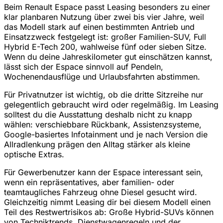
Beim Renault Espace passt Leasing besonders zu einer
klar planbaren Nutzung über zwei bis vier Jahre, weil
das Modell stark auf einen bestimmten Antrieb und
Einsatzzweck festgelegt ist: großer Familien-SUV, Full
Hybrid E-Tech 200, wahlweise fünf oder sieben Sitze.
Wenn du deine Jahreskilometer gut einschätzen kannst,
lässt sich der Espace sinnvoll auf Pendeln,
Wochenendausflüge und Urlaubsfahrten abstimmen.
Für Privatnutzer ist wichtig, ob die dritte Sitzreihe nur
gelegentlich gebraucht wird oder regelmäßig. Im Leasing
solltest du die Ausstattung deshalb nicht zu knapp
wählen: verschiebbare Rückbank, Assistenzsysteme,
Google-basiertes Infotainment und je nach Version die
Allradlenkung prägen den Alltag stärker als kleine
optische Extras.
Für Gewerbenutzer kann der Espace interessant sein,
wenn ein repräsentatives, aber familien- oder
teamtaugliches Fahrzeug ohne Diesel gesucht wird.
Gleichzeitig nimmt Leasing dir bei diesem Modell einen
Teil des Restwertrisikos ab: Große Hybrid-SUVs können
von Techniktrends, Dienstwagenregeln und der