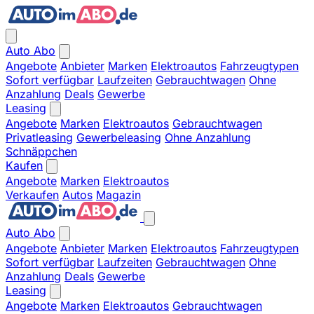
Auto Abo
Angebote
Anbieter
Marken
Elektroautos
Fahrzeugtypen
Sofort verfügbar
Laufzeiten
Gebrauchtwagen
Ohne
Anzahlung
Deals
Gewerbe
Leasing
Angebote
Marken
Elektroautos
Gebrauchtwagen
Privatleasing
Gewerbeleasing
Ohne Anzahlung
Schnäppchen
Kaufen
Angebote
Marken
Elektroautos
Verkaufen
Autos
Magazin
Auto Abo
Angebote
Anbieter
Marken
Elektroautos
Fahrzeugtypen
Sofort verfügbar
Laufzeiten
Gebrauchtwagen
Ohne
Anzahlung
Deals
Gewerbe
Leasing
Angebote
Marken
Elektroautos
Gebrauchtwagen