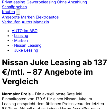
Privatleasing
Gewerbeleasing
Ohne Anzahlung
Schnäppchen
Kaufen
Angebote
Marken
Elektroautos
Verkaufen
Autos
Magazin
AUTO im ABO
·
Leasing
·
Marken
·
Nissan Leasing
·
Juke Leasing
Nissan Juke Leasing ab 137
€/mtl. – 87 Angebote im
Vergleich
Normaler Preis
– Die aktuell beste Rate inkl.
Einmalkosten von 170 € für einen Nissan Juke im
Leasing entspricht dem üblichen Preisniveau der letzten
88 Tage. Aktuell gibt es keinen klaren Ausreißer nach