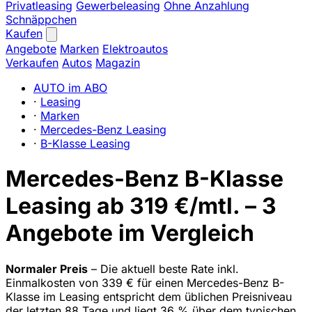
Privatleasing
Gewerbeleasing
Ohne Anzahlung
Schnäppchen
Kaufen
Angebote
Marken
Elektroautos
Verkaufen
Autos
Magazin
AUTO im ABO
·
Leasing
·
Marken
·
Mercedes-Benz Leasing
·
B-Klasse Leasing
Mercedes-Benz B-Klasse
Leasing ab 319 €/mtl. – 3
Angebote im Vergleich
Normaler Preis
– Die aktuell beste Rate inkl.
Einmalkosten von 339 € für einen Mercedes-Benz B-
Klasse im Leasing entspricht dem üblichen Preisniveau
der letzten 88 Tage und liegt 36 % über dem typischen