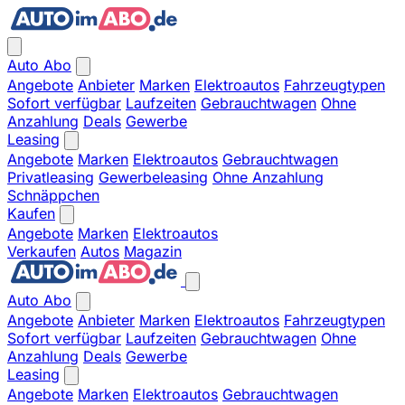
Auto Abo
Angebote
Anbieter
Marken
Elektroautos
Fahrzeugtypen
Sofort verfügbar
Laufzeiten
Gebrauchtwagen
Ohne
Anzahlung
Deals
Gewerbe
Leasing
Angebote
Marken
Elektroautos
Gebrauchtwagen
Privatleasing
Gewerbeleasing
Ohne Anzahlung
Schnäppchen
Kaufen
Angebote
Marken
Elektroautos
Verkaufen
Autos
Magazin
Auto Abo
Angebote
Anbieter
Marken
Elektroautos
Fahrzeugtypen
Sofort verfügbar
Laufzeiten
Gebrauchtwagen
Ohne
Anzahlung
Deals
Gewerbe
Leasing
Angebote
Marken
Elektroautos
Gebrauchtwagen