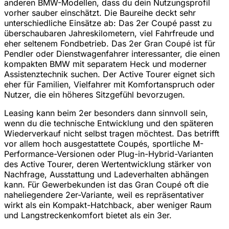
anderen BMW-Modellen, dass du dein Nutzungsprofil
vorher sauber einschätzt. Die Baureihe deckt sehr
unterschiedliche Einsätze ab: Das 2er Coupé passt zu
überschaubaren Jahreskilometern, viel Fahrfreude und
eher seltenem Fondbetrieb. Das 2er Gran Coupé ist für
Pendler oder Dienstwagenfahrer interessanter, die einen
kompakten BMW mit separatem Heck und moderner
Assistenztechnik suchen. Der Active Tourer eignet sich
eher für Familien, Vielfahrer mit Komfortanspruch oder
Nutzer, die ein höheres Sitzgefühl bevorzugen.
Leasing kann beim 2er besonders dann sinnvoll sein,
wenn du die technische Entwicklung und den späteren
Wiederverkauf nicht selbst tragen möchtest. Das betrifft
vor allem hoch ausgestattete Coupés, sportliche M-
Performance-Versionen oder Plug-in-Hybrid-Varianten
des Active Tourer, deren Wertentwicklung stärker von
Nachfrage, Ausstattung und Ladeverhalten abhängen
kann. Für Gewerbekunden ist das Gran Coupé oft die
naheliegendere 2er-Variante, weil es repräsentativer
wirkt als ein Kompakt-Hatchback, aber weniger Raum
und Langstreckenkomfort bietet als ein 3er.