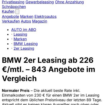
Privatleasing
Gewerbeleasing
Ohne Anzahlung
Schnäppchen
Kaufen
Angebote
Marken
Elektroautos
Verkaufen
Autos
Magazin
AUTO im ABO
·
Leasing
·
Marken
·
BMW Leasing
·
2er Leasing
BMW 2er Leasing ab 226
€/mtl. – 843 Angebote im
Vergleich
Normaler Preis
– Die aktuell beste Rate inkl.
Einmalkosten von 230 € für einen BMW 2er im Leasing
entspricht dem üblichen Preisniveau der letzten 89 Tage.
Aktuell gibt es keinen klaren Ausreißer nach oben oder