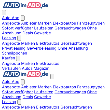
Auto Abo
Angebote
Anbieter
Marken
Elektroautos
Fahrzeugtypen
Sofort verfügbar
Laufzeiten
Gebrauchtwagen
Ohne
Anzahlung
Deals
Gewerbe
Leasing
Angebote
Marken
Elektroautos
Gebrauchtwagen
Privatleasing
Gewerbeleasing
Ohne Anzahlung
Schnäppchen
Kaufen
Angebote
Marken
Elektroautos
Verkaufen
Autos
Magazin
Auto Abo
Angebote
Anbieter
Marken
Elektroautos
Fahrzeugtypen
Sofort verfügbar
Laufzeiten
Gebrauchtwagen
Ohne
Anzahlung
Deals
Gewerbe
Leasing
Angebote
Marken
Elektroautos
Gebrauchtwagen