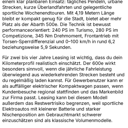
einem klar planbaren Einsatz: tägliches Pendeln, urbane
Strecken, kurze Überlandfahrten und gelegentliche
sportliche Wochenendtouren. Mit 4,19 Metern Länge
bleibt er kompakt genug für die Stadt, bietet aber mehr
Platz als der Abarth 500e. Die Technik ist bewusst
performanceorientiert: 240 PS im Turismo, 280 PS im
Competizione, 345 Nm Drehmoment, Frontantrieb mit
Torsen-Sperrdifferenzial und 0–100 km/h in rund 6,2
beziehungsweise 5,9 Sekunden.
Für zwei bis vier Jahre Leasing ist wichtig, dass du dein
Kilometerprofil realistisch einschätzt. Der 600e wirkt
besonders sinnvoll, wenn die jährliche Fahrleistung
überwiegend aus wiederkehrenden Strecken besteht und
du regelmäßig laden kannst. Für Gewerbenutzer kann er
als auffälliger elektrischer Kompaktwagen passen, wenn
Kundenbesuche regional stattfinden und das Markenbild
zur Firma passt. Leasing kann bei diesem Modell
außerdem das Restwertrisiko begrenzen, weil sportliche
Elektroautos mit kleinerer Batterie und starker
Nischenposition am Gebrauchtmarkt schwerer
einzuschätzen sind als klassische Volumenmodelle.