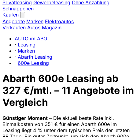
Privatleasing
Gewerbeleasing
Ohne Anzahlung
Schnäppchen
Kaufen
Angebote
Marken
Elektroautos
Verkaufen
Autos
Magazin
AUTO im ABO
·
Leasing
·
Marken
·
Abarth Leasing
·
600e Leasing
Abarth 600e Leasing ab
327 €/mtl. – 11 Angebote im
Vergleich
Günstiger Moment
– Die aktuell beste Rate inkl.
Einmalkosten von 351 € für einen Abarth 600e im
Leasing liegt 4 % unter dem typischen Preis der letzten
88 Tage. Ein guter Zeitpunkt, um sich den Abarth 600e