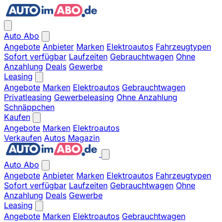
Auto Abo
Angebote
Anbieter
Marken
Elektroautos
Fahrzeugtypen
Sofort verfügbar
Laufzeiten
Gebrauchtwagen
Ohne
Anzahlung
Deals
Gewerbe
Leasing
Angebote
Marken
Elektroautos
Gebrauchtwagen
Privatleasing
Gewerbeleasing
Ohne Anzahlung
Schnäppchen
Kaufen
Angebote
Marken
Elektroautos
Verkaufen
Autos
Magazin
Auto Abo
Angebote
Anbieter
Marken
Elektroautos
Fahrzeugtypen
Sofort verfügbar
Laufzeiten
Gebrauchtwagen
Ohne
Anzahlung
Deals
Gewerbe
Leasing
Angebote
Marken
Elektroautos
Gebrauchtwagen