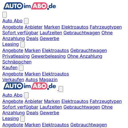
Auto Abo
Angebote
Anbieter
Marken
Elektroautos
Fahrzeugtypen
Sofort verfügbar
Laufzeiten
Gebrauchtwagen
Ohne
Anzahlung
Deals
Gewerbe
Leasing
Angebote
Marken
Elektroautos
Gebrauchtwagen
Privatleasing
Gewerbeleasing
Ohne Anzahlung
Schnäppchen
Kaufen
Angebote
Marken
Elektroautos
Verkaufen
Autos
Magazin
Auto Abo
Angebote
Anbieter
Marken
Elektroautos
Fahrzeugtypen
Sofort verfügbar
Laufzeiten
Gebrauchtwagen
Ohne
Anzahlung
Deals
Gewerbe
Leasing
Angebote
Marken
Elektroautos
Gebrauchtwagen